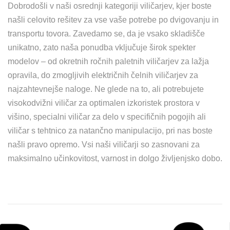
Dobrodošli v naši osrednji kategoriji viličarjev, kjer boste
našli celovito rešitev za vse vaše potrebe po dvigovanju in
transportu tovora. Zavedamo se, da je vsako skladišče
unikatno, zato naša ponudba vključuje širok spekter
modelov – od okretnih ročnih paletnih viličarjev za lažja
opravila, do zmogljivih električnih čelnih viličarjev za
najzahtevnejše naloge. Ne glede na to, ali potrebujete
visokodvižni viličar za optimalen izkoristek prostora v
višino, specialni viličar za delo v specifičnih pogojih ali
viličar s tehtnico za natančno manipulacijo, pri nas boste
našli pravo opremo. Vsi naši viličarji so zasnovani za
maksimalno učinkovitost, varnost in dolgo življenjsko dobo.