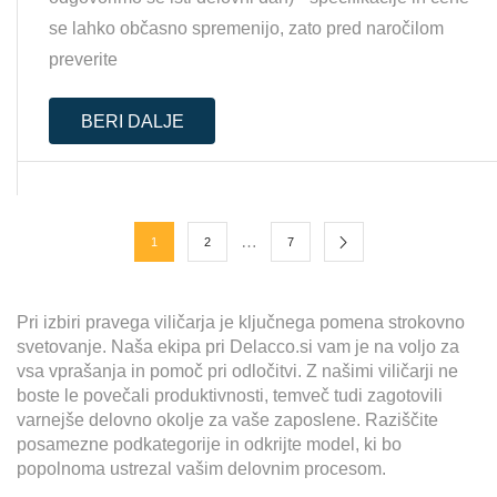
se lahko občasno spremenijo, zato pred naročilom
preverite
BERI DALJE
…
1
2
7
Pri izbiri pravega viličarja je ključnega pomena strokovno
svetovanje. Naša ekipa pri Delacco.si vam je na voljo za
vsa vprašanja in pomoč pri odločitvi. Z našimi viličarji ne
boste le povečali produktivnosti, temveč tudi zagotovili
varnejše delovno okolje za vaše zaposlene. Raziščite
posamezne podkategorije in odkrijte model, ki bo
popolnoma ustrezal vašim delovnim procesom.