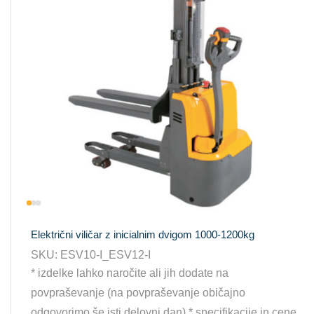
Električni viličar z inicialnim dvigom 1000-1200kg
SKU:
ESV10-I_ESV12-I
* izdelke lahko naročite ali jih dodate na
povpraševanje (na povpraševanje običajno
odgovorimo še isti delovni dan) * specifikacije in cene