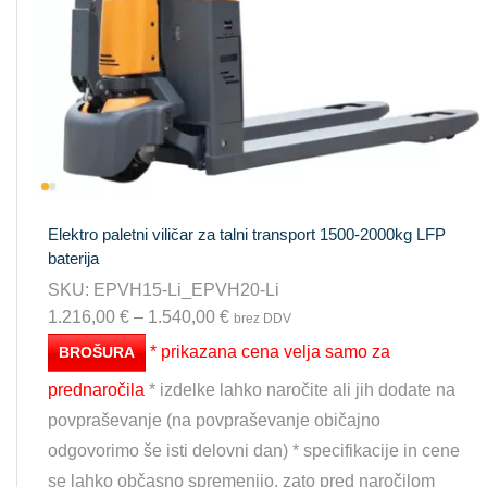
Elektro paletni viličar za talni transport 1500-2000kg LFP
baterija
SKU:
EPVH15-Li_EPVH20-Li
1.216,00
€
–
1.540,00
€
brez DDV
* prikazana cena velja samo za
BROŠURA
prednaročila
* izdelke lahko naročite ali jih dodate na
povpraševanje (na povpraševanje običajno
odgovorimo še isti delovni dan) * specifikacije in cene
se lahko občasno spremenijo, zato pred naročilom