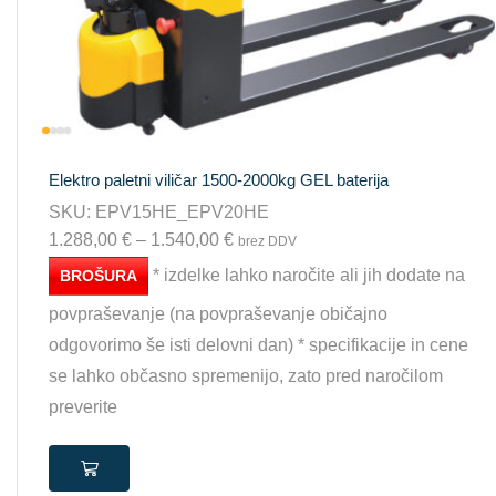
Elektro paletni viličar 1500-2000kg GEL baterija
SKU:
EPV15HE_EPV20HE
1.288,00
€
–
1.540,00
€
brez DDV
* izdelke lahko naročite ali jih dodate na
BROŠURA
povpraševanje (na povpraševanje običajno
odgovorimo še isti delovni dan) * specifikacije in cene
se lahko občasno spremenijo, zato pred naročilom
preverite