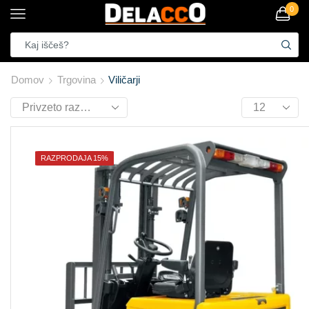
0
Domov
Trgovina
Viličarji
RAZPRODAJA 15%