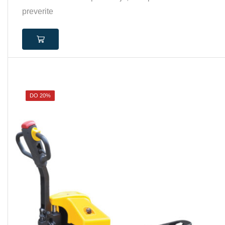
preverite
DO 20%