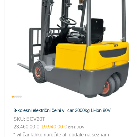
3-kolesni električni čelni viličar 2000kg Li-ion 80V
SKU:
ECV20T
23.460,00
€
19.940,00
€
brez DDV
* viličar lahko naročite ali dodate na seznam