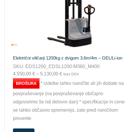
Električni viličarji 1200kg z dvigom 3,6m/4m – GEL/Li-ion
SKU:
EDS1200_EDSL1200-M360_M400
4.550,00
€
–
5.130,00
€
brez DDV
* izdelke lahko naročite ali jih dodate na
BROŠURA
povpraševanje (na povpraševanje običajno
odgovorimo še isti delovni dan) * specifikacije in cene
se lahko občasno spremenijo, zato pred naročilom
preverite