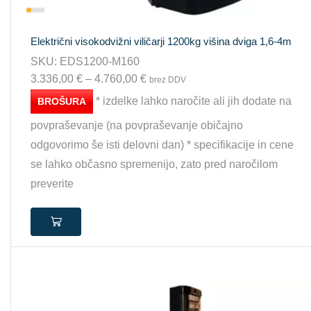
Električni visokodvižni viličarji 1200kg višina dviga 1,6-4m
SKU:
EDS1200-M160
3.336,00
€
–
4.760,00
€
brez DDV
* izdelke lahko naročite ali jih dodate na
BROŠURA
povpraševanje (na povpraševanje običajno
odgovorimo še isti delovni dan) * specifikacije in cene
se lahko občasno spremenijo, zato pred naročilom
preverite