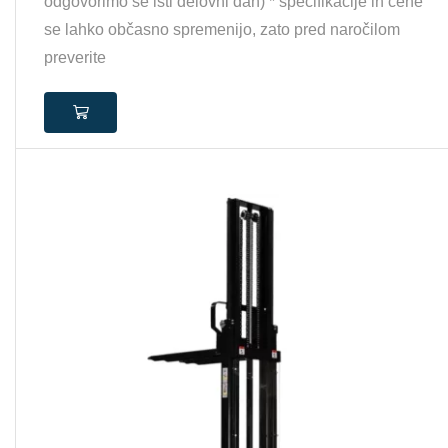
odgovorimo še isti delovni dan) * specifikacije in cene
se lahko občasno spremenijo, zato pred naročilom
preverite