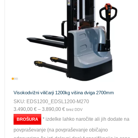
Visokodvižni viličarji 1200kg višina dviga 2700mm
SKU:
EDS1200_EDSL1200-M270
3.490,00
€
–
3.890,00
€
brez DDV
* izdelke lahko naročite ali jih dodate na
BROŠURA
povpraševanje (na povpraševanje običajno