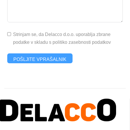
Strinjam se, da Delacco d.o.o. uporablja zbrane
podatke v skladu s politiko zasebnosti podatkov
POŠLJITE VPRAŠALNIK
PROFESIONALNA DVIŽNA TEHNIKA