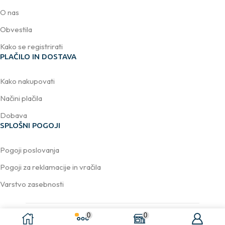
O nas
Obvestila
Kako se registrirati
PLAČILO IN DOSTAVA
Kako nakupovati
Načini plačila
Dobava
SPLOŠNI POGOJI
Pogoji poslovanja
Pogoji za reklamacije in vračila
Varstvo zasebnosti
0
0
Avtorske pravice © 2026
DELACCO d.o.o.