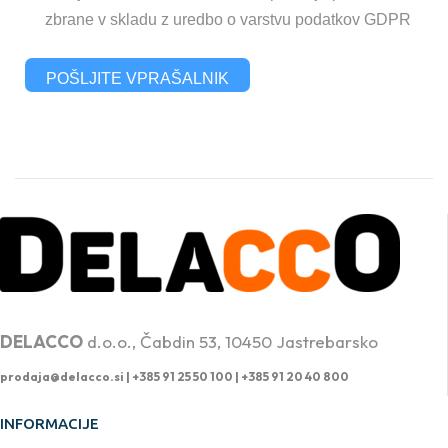
zbrane v skladu z uredbo o varstvu podatkov GDPR
POŠLJITE VPRAŠALNIK
PROFESIONALNA DVIŽNA TEHNIKA
DELACCO
d.o.o., Čabdin 53, 10450 Jastrebarsko
prodaja@delacco.si |
+385 91 25 50 100 | +385 91 20 40 800
INFORMACIJE