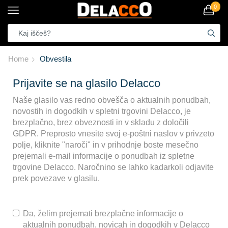
0
Home
Obvestila
Prijavite se na glasilo Delacco
Naše glasilo vas redno obvešča o aktualnih ponudbah,
novostih in dogodkih v spletni trgovini Delacco, je
brezplačno, brez obveznosti in v skladu z določili
GDPR. Preprosto vnesite svoj e-poštni naslov v privzeto
polje, kliknite "naroči" in v prihodnje boste mesečno
prejemali e-mail informacije o ponudbah iz spletne
trgovine Delacco. Naročnino se lahko kadarkoli odjavite
prek povezave v glasilu.
Da, želim prejemati brezplačne informacije o
aktualnih ponudbah, novicah in dogodkih v Delacco