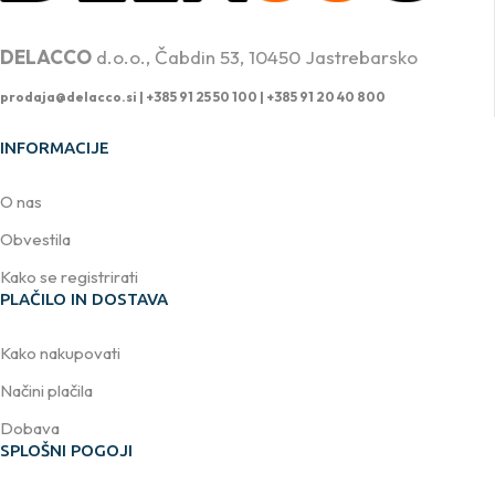
PROFESIONALNA DVIŽNA TEHNIKA
DELACCO
d.o.o., Čabdin 53, 10450 Jastrebarsko
prodaja@delacco.si |
+385 91 25 50 100 | +385 91 20 40 800
INFORMACIJE
O nas
Obvestila
Kako se registrirati
PLAČILO IN DOSTAVA
Kako nakupovati
Načini plačila
Dobava
SPLOŠNI POGOJI