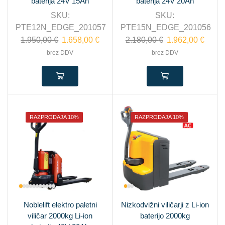
baterija 24V 15Ah
baterija 24V 20Ah
SKU:
SKU:
PTE12N_EDGE_201057
PTE15N_EDGE_201056
1.950,00
€
1.658,00
€
2.180,00
€
1.962,00
€
brez DDV
brez DDV
RAZPRODAJA 10%
RAZPRODAJA 10%
Noblelift elektro paletni
Nizkodvižni viličarji z Li-ion
viličar 2000kg Li-ion
baterijo 2000kg