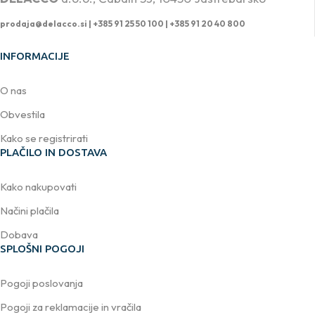
prodaja@delacco.si |
+385 91 25 50 100 | +385 91 20 40 800
INFORMACIJE
O nas
Obvestila
Kako se registrirati
PLAČILO IN DOSTAVA
Kako nakupovati
Načini plačila
Dobava
SPLOŠNI POGOJI
Pogoji poslovanja
Pogoji za reklamacije in vračila