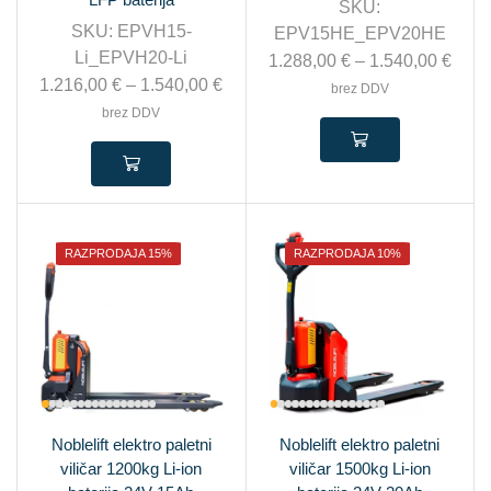
SKU:
SKU:
EPVH15-
EPV15HE_EPV20HE
Li_EPVH20-Li
1.288,00
€
–
1.540,00
€
1.216,00
€
–
1.540,00
€
brez DDV
brez DDV
RAZPRODAJA 15%
RAZPRODAJA 10%
Noblelift elektro paletni
Noblelift elektro paletni
viličar 1200kg Li-ion
viličar 1500kg Li-ion