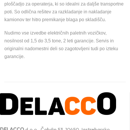
ploščadjo za operaterja, ki so idealni za daljše transportne
poti. So odlična rešitev za razkladanje in nakladanje
kamionov ter hitro premikanje blaga po skladišču.
Nudimo vse izvedbe električnih paletnih vozičkov,
nosilnost od 1,5 do 3,5 tone, 2 leti garancije. Servis in
originalni nadomestni deli so zagotovljeni tudi po izteku
garancije.
PROFESIONALNA DVIŽNA TEHNIKA
DELACCO
d.o.o., Čabdin 53, 10450 Jastrebarsko