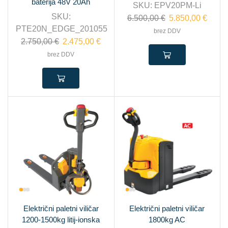
baterija 48V 20Ah
SKU:
EPV20PM-Li
SKU:
6.500,00
€
5.850,00
€
PTE20N_EDGE_201055
brez DDV
2.750,00
€
2.475,00
€
brez DDV
Električni paletni viličar
Električni paletni viličar
1200-1500kg litij-ionska
1800kg AC