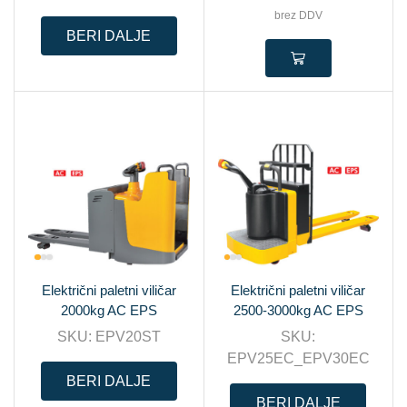
brez DDV
BERI DALJE
Električni paletni viličar
Električni paletni viličar
2000kg AC EPS
2500-3000kg AC EPS
SKU:
EPV20ST
SKU:
EPV25EC_EPV30EC
BERI DALJE
BERI DALJE