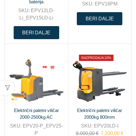
baterija
SKU:
EPV18PM
SKU:
EPV12LD-
Li_EPV15LD-Li
BERI DALJE
BERI DALJE
RAZPRODAJA 10%
Električni paletni viličar
Električni paletni viličar
2000-2500kg AC
2000kg 800mm
SKU:
EPV20-P_EPV25-
SKU:
EPV20LD-I
P
8.000,00
€
7.200,00
€