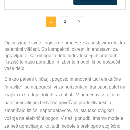
1
2
Optimizirajte svoje logistične procese z zanesljivimi elektro
paletnimi viličarji. So kompaktni, okretni in enostavni za
upravljanje, kar omogoča delo tudi v tesnejših prostorih.
Raziščite našo ponudbo in izberite model, ki bo pospešil
vaše delo.
Elektro paletni viličarji, pogosto imenovani tudi električne
“mravlje”, so nepogrešljivi za horizontalni transport palet na
krajših in srednje dolgih razdaljah. V primerjavi z ročnimi
paletnimi viličarji bistveno povečajo produktivnost in
zmanjšajo fizični napor delavcev, saj sta tako dvig kot
vožnja na električni pogon. V naši ponudbi imamo modele
za peš upravljanje, kot tudi modele s preklopno stojiščno