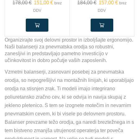
178,00
€
151,00
€
184,00
€
157,00
€
brez
brez
DDV
DDV
Organizirajte svoj delovni prostor in izboljšajte ergonomijo.
Naši balanserji za pnevmatska orodja so robustni,
zanesljivi in predstavljajo pametno investicijo v
učinkovitost in dobro počutje vaših zaposlenih.
Vzmetni balanserji, zasnovani posebej za pnevmatska
orodja, so nepogrešljivi na montažnih linijah, ki uporabljajo
orodja na stisnjen zrak. Ti modeli imajo integrirano
poliuretansko zračno cev, ki se odvija in navija skupaj z
jekleno pletenico. S tem se izognete motečim in nevarnim
pnevmatskim cevem, ki bi visele po delovnem prostoru.
Balanser prevzame težo orodja, ga naredi breztežnega in s
tem bistveno zmanjša utrujenost operaterja ter poveča
produktivnost in varnost. Na voljo so tudi modeli s