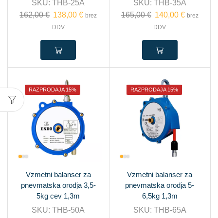
SKU:
THB-25A
SKU:
THB-35A
162,00
€
138,00
€
165,00
€
140,00
€
brez
brez
DDV
DDV
RAZPRODAJA 15%
RAZPRODAJA 15%
Vzmetni balanser za
Vzmetni balanser za
pnevmatska orodja 3,5-
pnevmatska orodja 5-
5kg cev 1,3m
6,5kg 1,3m
SKU:
THB-50A
SKU:
THB-65A