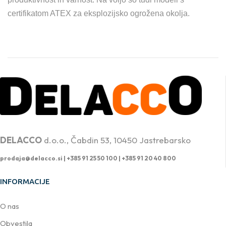
certifikatom ATEX za eksplozijsko ogrožena okolja.
PROFESIONALNA DVIŽNA TEHNIKA
DELACCO
d.o.o., Čabdin 53, 10450 Jastrebarsko
prodaja@delacco.si |
+385 91 25 50 100 | +385 91 20 40 800
INFORMACIJE
O nas
Obvestila