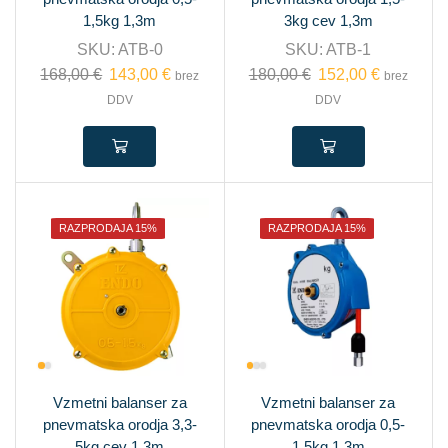
1,5kg 1,3m
3kg cev 1,3m
SKU:
ATB-0
SKU:
ATB-1
168,00
€
143,00
€
180,00
€
152,00
€
brez
brez
DDV
DDV
RAZPRODAJA 15%
RAZPRODAJA 15%
Vzmetni balanser za
Vzmetni balanser za
pnevmatska orodja 3,3-
pnevmatska orodja 0,5-
5kg cev 1,3m
1,5kg 1,3m