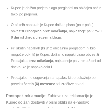
Kupec je dolžan prejeto blago pregledati na običajen način
takoj po prejemu.
O očitnih napakah je Kupec dolžan pisno (po e-pošti)
obvestiti Prodajalca
brez odlašanja
, najkasneje pa v roku
8 dni
od dneva prevzema blaga.
Pri skritih napakah (ki jih z običajnim pregledom ni bilo
mogoče odkriti) je Kupec dolžan o napaki pisno obvestiti
Prodajalca
brez odlašanja
, najkasneje pa v roku 8 dni od
dneva, ko je napako odkril.
Prodajalec ne odgovarja za napake, ki se pokažejo po
preteku
šestih (6) mesecev
od izročitve stvari.
Postopek reklamacije:
Zahtevek za reklamacijo je
Kupec dolžan dostaviti v pisni obliki na e-naslov: