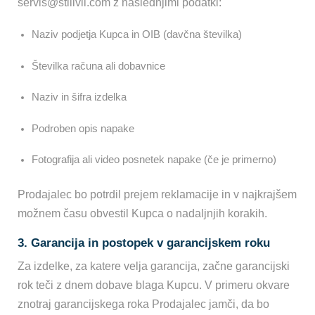
servis@stillvil.com z naslednjimi podatki:
Naziv podjetja Kupca in OIB (davčna številka)
Številka računa ali dobavnice
Naziv in šifra izdelka
Podroben opis napake
Fotografija ali video posnetek napake (če je primerno)
Prodajalec bo potrdil prejem reklamacije in v najkrajšem
možnem času obvestil Kupca o nadaljnjih korakih.
3. Garancija in postopek v garancijskem roku
Za izdelke, za katere velja garancija, začne garancijski
rok teči z dnem dobave blaga Kupcu. V primeru okvare
znotraj garancijskega roka Prodajalec jamči, da bo