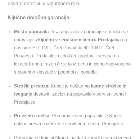
okvaro odpravil v razumnem roku.
Ključne določbe garancije:
Mesto popravila:
Vsa popravila v garancijskem roku se
opravljajo
izključno v servisnem centru Prodajalca
na
naslovu: STILLVIL, Čret Posavski 90, 10411, Čret
Posavski. Prodajalec ni dolžan zagotoviti servisa na
lokaciji Kupca, razen če je to izrecno in pisno dogovorjeno
s posebno klavzulo v pogodbi ali ponudbi.
Stroški prevoza:
Kupec je dolžan
na lastne stroške in
tveganje
dostaviti izdelek na popravilo v servisni center
Prodajalca.
Prevzem izdelka:
Po opravljenem popravilu je Kupec
dolžan prevzeti izdelek v servisnem centru Prodajalca.
Garancija ne krije poškodb, nastalih zaradi nestrokovnega