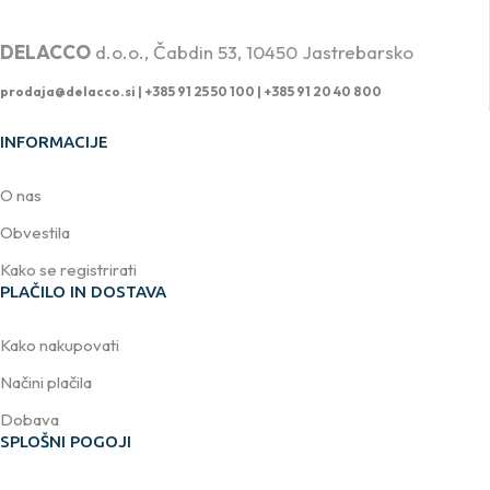
PROFESIONALNA DVIŽNA TEHNIKA
DELACCO
d.o.o., Čabdin 53, 10450 Jastrebarsko
prodaja@delacco.si |
+385 91 25 50 100 | +385 91 20 40 800
INFORMACIJE
O nas
Obvestila
Kako se registrirati
PLAČILO IN DOSTAVA
Kako nakupovati
Načini plačila
Dobava
SPLOŠNI POGOJI