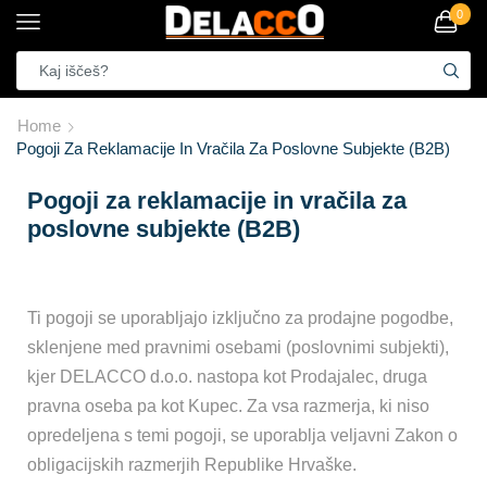
0
Home
Pogoji Za Reklamacije In Vračila Za Poslovne Subjekte (B2B)
Pogoji za reklamacije in vračila za
poslovne subjekte (B2B)
Ti pogoji se uporabljajo izključno za prodajne pogodbe,
sklenjene med pravnimi osebami (poslovnimi subjekti),
kjer DELACCO d.o.o. nastopa kot Prodajalec, druga
pravna oseba pa kot Kupec. Za vsa razmerja, ki niso
opredeljena s temi pogoji, se uporablja veljavni Zakon o
obligacijskih razmerjih Republike Hrvaške.