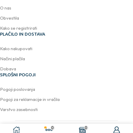
O nas
Obvestila
Kako se registrirati
PLAČILO IN DOSTAVA
Kako nakupovati
Načini plačila
Dobava
SPLOŠNI POGOJI
Pogoji poslovanja
Pogoji za reklamacije in vračila
Varstvo zasebnosti
0
0
Avtorske pravice © 2026
DELACCO d.o.o.