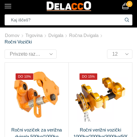
0
Domov
Trgovina
Dvigala
Ročna Dvigala
Ročni Vozički
DO 10%
DO 15%
Ročni voziček za verižna
Ročni verižni vozički
dvigala 500kg/1000kg
1000kg/2000kg/3000kg/5000kg