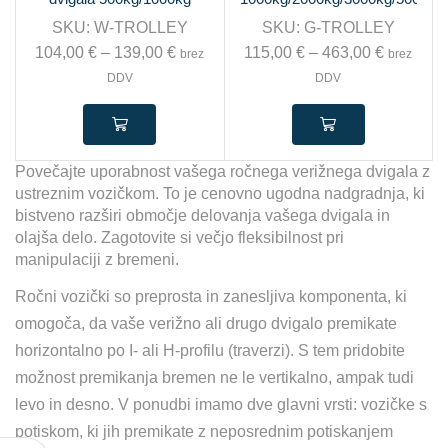
SKU:
W-TROLLEY
SKU:
G-TROLLEY
104,00
€
–
139,00
€
115,00
€
–
463,00
€
brez
brez
DDV
DDV
Povečajte uporabnost vašega ročnega verižnega dvigala z
ustreznim vozičkom. To je cenovno ugodna nadgradnja, ki
bistveno razširi območje delovanja vašega dvigala in
olajša delo. Zagotovite si večjo fleksibilnost pri
manipulaciji z bremeni.
Ročni vozički so preprosta in zanesljiva komponenta, ki
omogoča, da vaše verižno ali drugo dvigalo premikate
horizontalno po I- ali H-profilu (traverzi). S tem pridobite
možnost premikanja bremen ne le vertikalno, ampak tudi
levo in desno. V ponudbi imamo dve glavni vrsti: vozičke s
potiskom, ki jih premikate z neposrednim potiskanjem