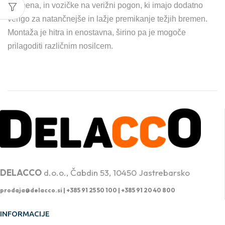
bremena, in vozičke na verižni pogon, ki imajo dodatno
verigo za natančnejše in lažje premikanje težjih bremen.
Montaža je hitra in enostavna, širino pa je mogoče
prilagoditi različnim nosilcem.
PROFESIONALNA DVIŽNA TEHNIKA
DELACCO
d.o.o., Čabdin 53, 10450 Jastrebarsko
prodaja@delacco.si |
+385 91 25 50 100 | +385 91 20 40 800
INFORMACIJE