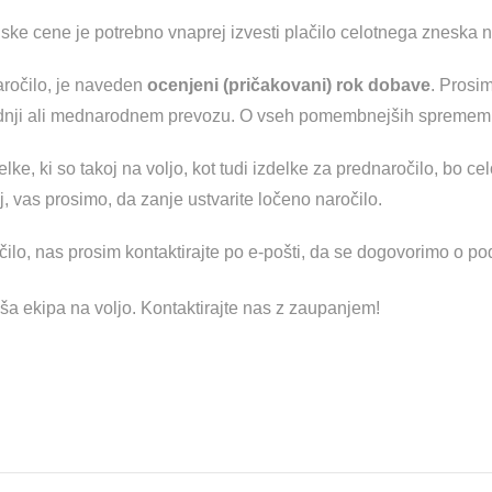
ske cene je potrebno vnaprej izvesti plačilo celotnega zneska n
aročilo, je naveden
ocenjeni (pričakovani) rok dobave
. Prosim
zvodnji ali mednarodnem prevozu. O vseh pomembnejših spreme
ke, ki so takoj na voljo, kot tudi izdelke za prednaročilo, bo c
oj, vas prosimo, da zanje ustvarite ločeno naročilo.
čilo, nas prosim kontaktirajte po e-pošti, da se dogovorimo o pod
a ekipa na voljo. Kontaktirajte nas z zaupanjem!