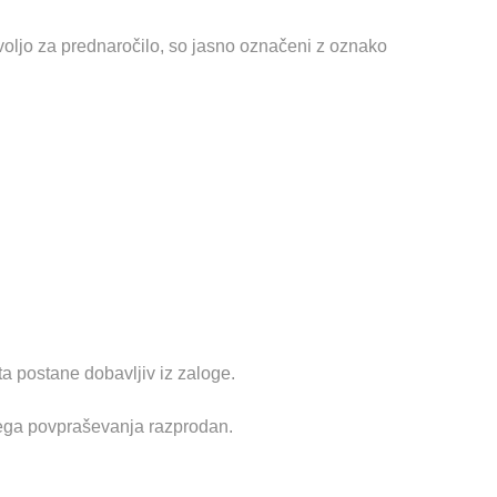
 voljo za prednaročilo, so jasno označeni z oznako
ta postane dobavljiv iz zaloge.
ikega povpraševanja razprodan.