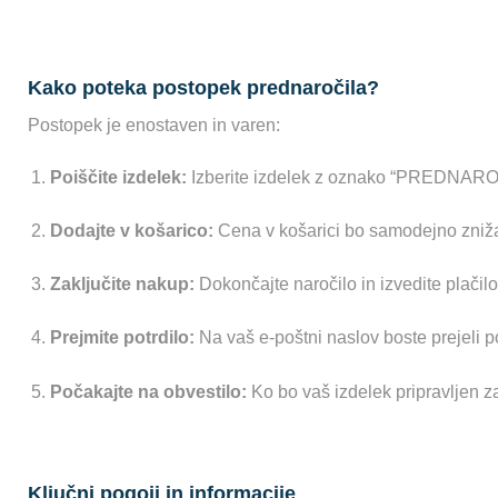
Kako poteka postopek prednaročila?
Postopek je enostaven in varen:
Poiščite izdelek:
Izberite izdelek z oznako “PREDNARO
Dodajte v košarico:
Cena v košarici bo samodejno zniža
Zaključite nakup:
Dokončajte naročilo in izvedite plačil
Prejmite potrdilo:
Na vaš e-poštni naslov boste prejeli po
Počakajte na obvestilo:
Ko bo vaš izdelek pripravljen z
Ključni pogoji in informacije