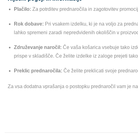
Plačilo:
Za potrditev prednaročila in zagotovitev promocij
Rok dobave:
Pri vsakem izdelku, ki je na voljo za predn
lahko spremeni zaradi nepredvidenih okoliščin v proi
Združevanje naročil:
Če vaša košarica vsebuje tako izdel
prispe v skladišče. Če želite izdelke iz zaloge prejeti tak
Preklic prednaročila:
Če želite preklicati svoje prednaro
Za vsa dodatna vprašanja o postopku prednaročil vam je naš