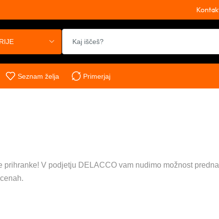
Kontak
RIJE
Seznam želja
Primerjaj
ne prihranke! V podjetju DELACCO vam nudimo možnost prednar
 cenah.