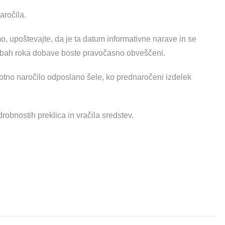
aročila.
o, upoštevajte, da je ta datum informativne narave in se
mbah roka dobave boste pravočasno obveščeni.
elotno naročilo odposlano šele, ko prednaročeni izdelek
robnostih preklica in vračila sredstev.