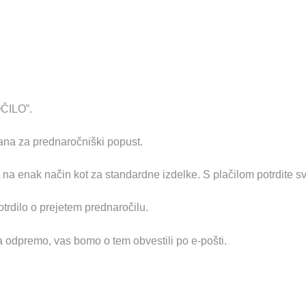
ČILO”.
na za prednaročniški popust.
o na enak način kot za standardne izdelke. S plačilom potrdite s
trdilo o prejetem prednaročilu.
a odpremo, vas bomo o tem obvestili po e-pošti.