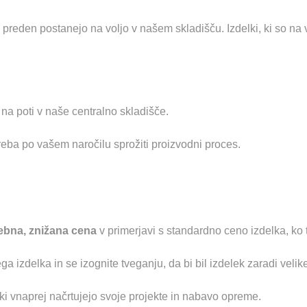
 preden postanejo na voljo v našem skladišču. Izdelki, ki so na
 na poti v naše centralno skladišče.
reba po vašem naročilu sprožiti proizvodni proces.
ebna, znižana cena
v primerjavi s standardno ceno izdelka, ko 
a izdelka in se izognite tveganju, da bi bil izdelek zaradi vel
ki vnaprej načrtujejo svoje projekte in nabavo opreme.