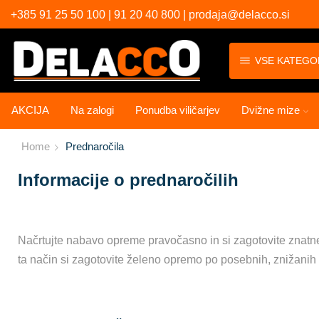
+385 91 25 50 100 | 91 20 40 800 | prodaja@delacco.si
VSE KATEGO
AKCIJA
Na zalogi
Ponudba viličarjev
Dvižne mize
Home
Prednaročila
Informacije o prednaročilih
Načrtujte nabavo opreme pravočasno in si zagotovite znat
ta način si zagotovite želeno opremo po posebnih, znižanih