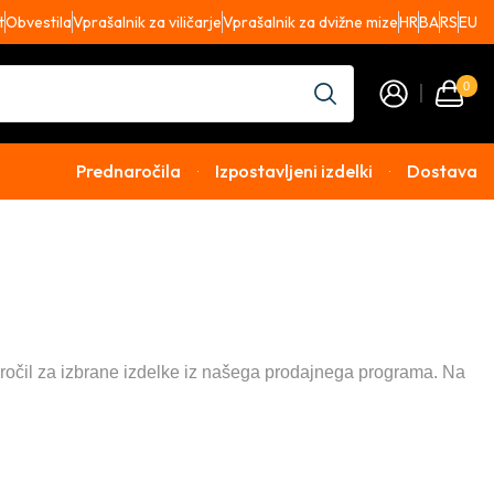
t
Obvestila
Vprašalnik za viličarje
Vprašalnik za dvižne mize
HR
BA
RS
EU
0
Prednaročila
Izpostavljeni izdelki
Dostava
očil za izbrane izdelke iz našega prodajnega programa. Na