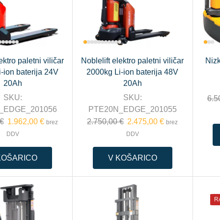
ektro paletni viličar
Noblelift elektro paletni viličar
Nizk
-ion baterija 24V
2000kg Li-ion baterija 48V
20Ah
20Ah
SKU:
SKU:
6.5
_EDGE_201056
PTE20N_EDGE_201055
€
1.962,00
€
2.750,00
€
2.475,00
€
brez
brez
DDV
DDV
KOŠARICO
V KOŠARICO
R