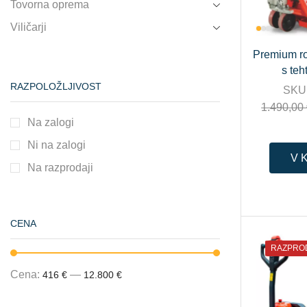
Tovorna oprema
Viličarji
Premium roč
s teh
RAZPOLOŽLJIVOST
SKU
1.490,00
Na zalogi
Ni na zalogi
V 
Na razprodaji
CENA
RAZPRO
Cena:
—
416 €
12.800 €