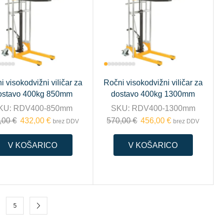
i visokodvižni viličar za
Ročni visokodvižni viličar za
ostavo 400kg 850mm
dostavo 400kg 1300mm
KU:
RDV400-850mm
SKU:
RDV400-1300mm
,00
€
432,00
€
570,00
€
456,00
€
brez DDV
brez DDV
V KOŠARICO
V KOŠARICO
5