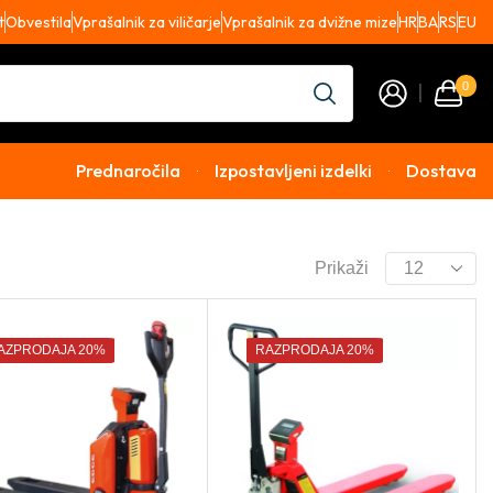
t
Obvestila
Vprašalnik za viličarje
Vprašalnik za dvižne mize
HR
BA
RS
EU
0
Prednaročila
Izpostavljeni izdelki
Dostava
Prikaži
AZPRODAJA 20%
RAZPRODAJA 20%