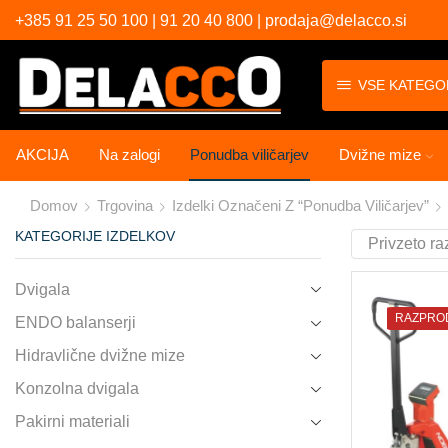
+385 91 25 50 100 | 91 20 40 800 | prodaja@delacco.si
VSE KATEGO
AKCIJA
Na zalogi
Ponudba viličarjev
Dvižne mize
Domov
Trgovina
Izdelki Označeni Z “Ponudba Viličarjev”
KATEGORIJE IZDELKOV
Dvigala
RAZPRO
ENDO balanserji
Hidravlične dvižne mize
Konzolna dvigala
Pakirni materiali