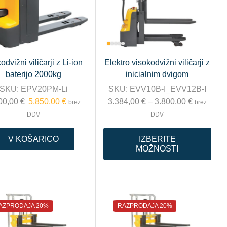
odvižni viličarji z Li-ion
Elektro visokodvižni viličarji z
baterijo 2000kg
inicialnim dvigom
SKU:
EPV20PM-Li
SKU:
EVV10B-I_EVV12B-I
00,00
€
5.850,00
€
3.384,00
€
–
3.800,00
€
brez
brez
DDV
DDV
V KOŠARICO
IZBERITE
MOŽNOSTI
AZPRODAJA 20%
RAZPRODAJA 20%