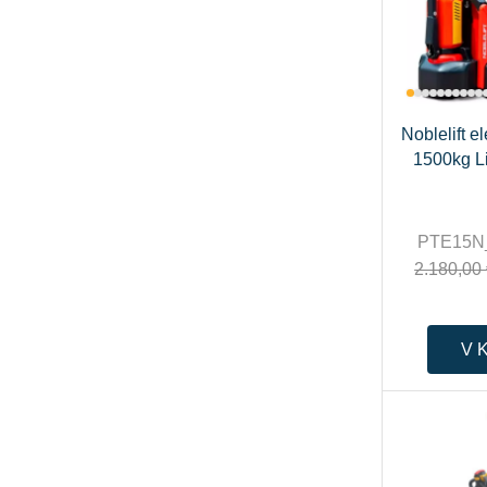
Noblelift el
1500kg Li
PTE15N
2.180,00
V 