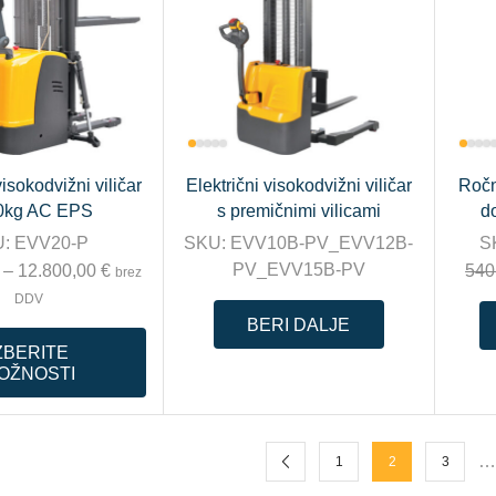
visokodvižni viličar
Električni visokodvižni viličar
Ročn
0kg AC EPS
s premičnimi vilicami
d
U:
EVV20-P
SKU:
EVV10B-PV_EVV12B-
S
PV_EVV15B-PV
–
12.800,00
€
540
brez
DDV
BERI DALJE
ZBERITE
OŽNOSTI
…
1
2
3