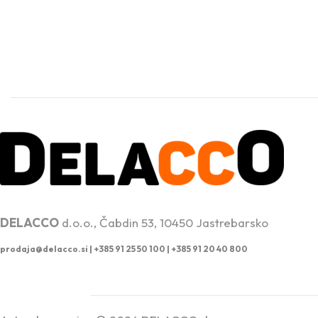
PROFESIONALNA DVIŽNA TEHNIKA
DELACCO
d.o.o., Čabdin 53, 10450 Jastrebarsko
prodaja@delacco.si |
+385 91 25 50 100 | +385 91 20 40 800