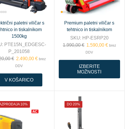
ktrični paletni viličar s
Premium paletni viličar s
ehtnico in tiskalnikom
tehtnico in tiskalnikom
1500kg
SKU:
HP-ESRP20
U:
PTE15N_EDGESC-
1.990,00
€
1.590,00
€
brez
P_201058
DDV
20,00
€
2.490,00
€
brez
IZBERITE
DDV
MOŽNOSTI
V KOŠARICO
AZPRODAJA 10%
DO 20%