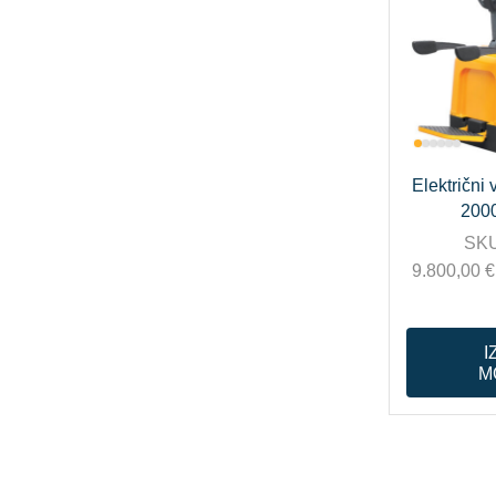
Električni 
200
SK
9.800,00
€
I
M