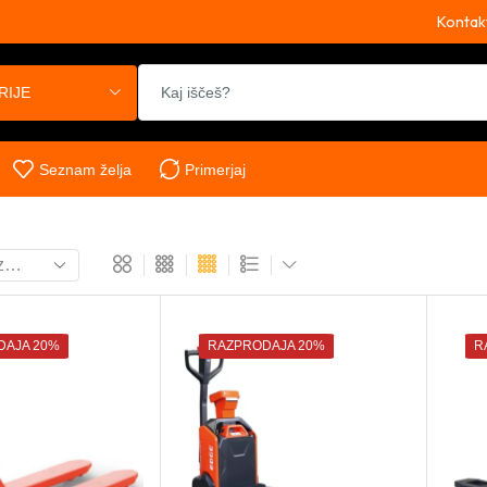
Kontak
RIJE
Seznam želja
Primerjaj
DAJA 20%
RAZPRODAJA 20%
R