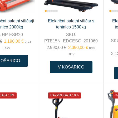
ni paletni viličarji
Električni paletni viličar s
Ele
tnico 2000kg
tehtnico 1500kg
t
:
HP-ESR20
SKU:
SK
PTE15N_EDGESC_201060
€
1.190,00
€
brez
2.990,00
€
2.390,00
€
DDV
brez
3.1
DDV
KOŠARICO
V KOŠARICO
DAJA 10%
RAZPRODAJA 10%
R