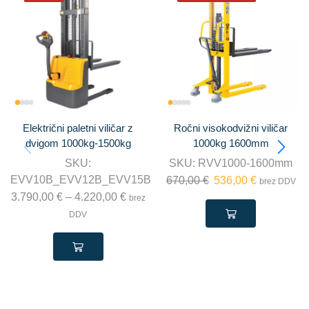
Električni paletni viličar z
Ročni visokodvižni viličar
dvigom 1000kg-1500kg
1000kg 1600mm
SKU:
SKU:
RVV1000-1600mm
EVV10B_EVV12B_EVV15B
670,00
€
536,00
€
brez DDV
3.790,00
€
–
4.220,00
€
brez
DDV