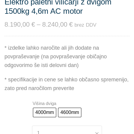
Elektro paletni viličarji z dvigom
1500kg 4,6m AC motor
8.190,00
€
–
8.240,00
€
brez DDV
* izdelke lahko naročite ali jih dodate na
povpraševanje (na povpraševanje običajno
odgovorimo še isti delovni dan)
* specifikacije in cene se lahko občasno spremenijo,
zato pred naročilom preverite
Višina dviga
4000mm
4600mm