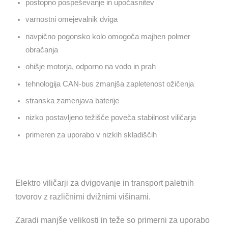
postopno pospeševanje in upočasnitev
varnostni omejevalnik dviga
navpično pogonsko kolo omogoča majhen polmer
obračanja
ohišje motorja, odporno na vodo in prah
tehnologija CAN-bus zmanjša zapletenost ožičenja
stranska zamenjava baterije
nizko postavljeno težišče poveča stabilnost viličarja
primeren za uporabo v nizkih skladiščih
Elektro viličarji za dvigovanje in transport paletnih
tovorov z različnimi dvižnimi višinami.
Zaradi manjše velikosti in teže so primerni za uporabo