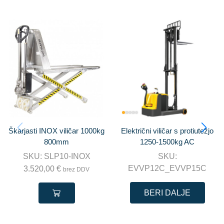
Škarjasti INOX viličar 1000kg
Električni viličar s protiutežjo
800mm
1250-1500kg AC
SKU:
SLP10-INOX
SKU:
EVVP12C_EVVP15C
3.520,00
€
brez DDV
BERI DALJE