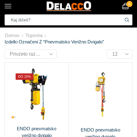
0
Domov
Trgovina
Izdelki Označeni Z “pnevmatsko Verižno Dvigalo”
DO 15%
ENDO pnevmatsko
ENDO pnevmatsko
verižno dvigalo
verižno dvigalo