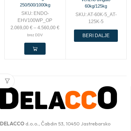
250/500/1000kg
60kg/125kg
SKU:
ENDO-
SKU:
AT-60K-5_AT-
EHV100WP_OP
125K-5
2.069,00
€
–
4.560,00
€
brez DDV
BERI DALJE
PROFESIONALNA DVIŽNA TEHNIKA
DELACCO
d.o.o., Čabdin 53, 10450 Jastrebarsko