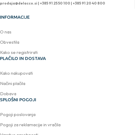
prodaja@delacco.si |
+385 91 25 50 100 | +385 91 20 40 800
INFORMACIJE
O nas
Obvestila
Kako se registrirati
PLAČILO IN DOSTAVA
Kako nakupovati
Načini plačila
Dobava
SPLOŠNI POGOJI
Pogoji poslovanja
Pogoji za reklamacije in vračila
Varstvo zasebnosti