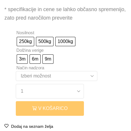
* specifikacije in cene se lahko občasno spremenijo,
zato pred naročilom preverite
Nosilnost
250kg
500kg
1000kg
Dolžina verige
3m
6m
9m
Način nadzora
V KOŠARICO
Dodaj na seznam želja