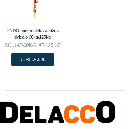
ENDO pnevmatsko verižno
dvigalo 60kg/125kg
SKU:
AT-60K-5_AT-125K-5
BERI DALJE
PROFESIONALNA DVIŽNA TEHNIKA