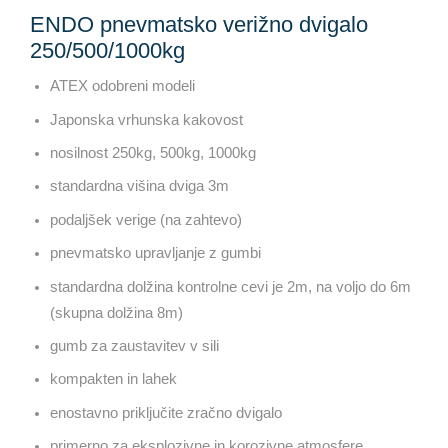
ENDO pnevmatsko verižno dvigalo
250/500/1000kg
ATEX odobreni modeli
Japonska vrhunska kakovost
nosilnost 250kg, 500kg, 1000kg
standardna višina dviga 3m
podaljšek verige (na zahtevo)
pnevmatsko upravljanje z gumbi
standardna dolžina kontrolne cevi je 2m, na voljo do 6m
(skupna dolžina 8m)
gumb za zaustavitev v sili
kompakten in lahek
enostavno priključite zračno dvigalo
primerno za eksplozivne in korozivne atmosfere