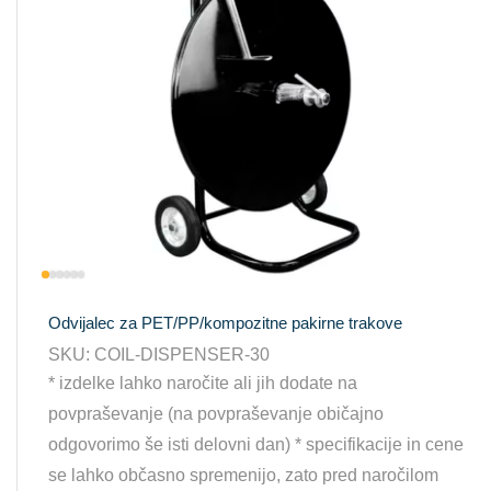
Odvijalec za PET/PP/kompozitne pakirne trakove
SKU:
COIL-DISPENSER-30
* izdelke lahko naročite ali jih dodate na
povpraševanje (na povpraševanje običajno
odgovorimo še isti delovni dan) * specifikacije in cene
se lahko občasno spremenijo, zato pred naročilom