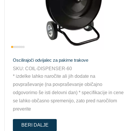
Oscilirajoči odvijalec za pakirne trakove
SKU:
COIL-DISPENSER-60
* izdelke lahko naročite ali jih dodate na
povpraševanje (na povpraševanje običajno
odgovorimo še isti delovni dan) * specifikacije in cene
se lahko občasno spremenijo, zato pred naročilom
preverite
BERI DALJE