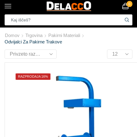
0
Domov
Trgovina
Pakirni Materiali
Odvijalci Za Pakirne Trakove
RAZPRODAJA 16%