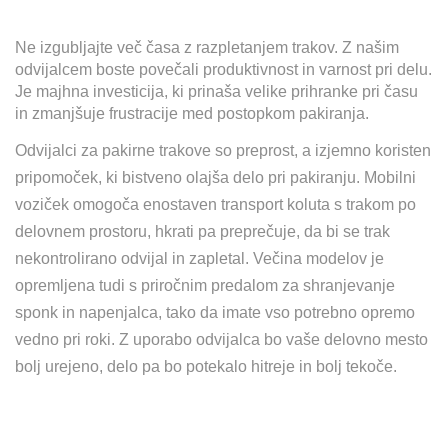
Ne izgubljajte več časa z razpletanjem trakov. Z našim
odvijalcem boste povečali produktivnost in varnost pri delu.
Je majhna investicija, ki prinaša velike prihranke pri času
in zmanjšuje frustracije med postopkom pakiranja.
Odvijalci za pakirne trakove so preprost, a izjemno koristen
pripomoček, ki bistveno olajša delo pri pakiranju. Mobilni
voziček omogoča enostaven transport koluta s trakom po
delovnem prostoru, hkrati pa preprečuje, da bi se trak
nekontrolirano odvijal in zapletal. Večina modelov je
opremljena tudi s priročnim predalom za shranjevanje
sponk in napenjalca, tako da imate vso potrebno opremo
vedno pri roki. Z uporabo odvijalca bo vaše delovno mesto
bolj urejeno, delo pa bo potekalo hitreje in bolj tekoče.