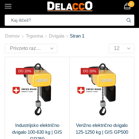
0
Domov
Trgovina
Dvigala
Stran 1
DO 20%
DO 20%
Industrijsko električno
Verižno električno dvigalo
dvigalo 100-630 kg | GIS
125-1250 kg | GIS GP500
GP250