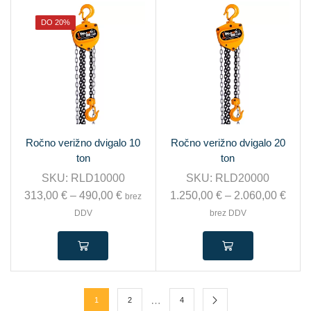
DO 20%
Ročno verižno dvigalo 10
Ročno verižno dvigalo 20
ton
ton
SKU:
RLD10000
SKU:
RLD20000
313,00
€
–
490,00
€
1.250,00
€
–
2.060,00
€
brez
DDV
brez DDV
…
1
2
4