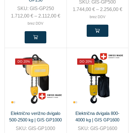
SKU:
GIS-GP500
SKU:
GIS-GP250
1.744,00
€
–
2.256,00
€
1.712,00
€
–
2.112,00
€
brez DDV
brez DDV
DO 20%
DO 20%
Električno verižno dvigalo
Električna dvigala 800-
500-2500 kg | GIS GP1000
4000 kg | GIS GP1600
SKU:
GIS-GP1000
SKU:
GIS-GP1600