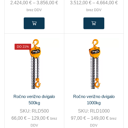
2.424,00
€
–
3.856,00
€
3.512,00
€
–
4.664,00
€
brez DDV
brez DDV
DO 21%
Ročno verižno dvigalo
Ročno verižno dvigalo
500kg
1000kg
SKU:
RLD500
SKU:
RLD1000
66,00
€
–
129,00
€
97,00
€
–
149,00
€
brez
brez
DDV
DDV