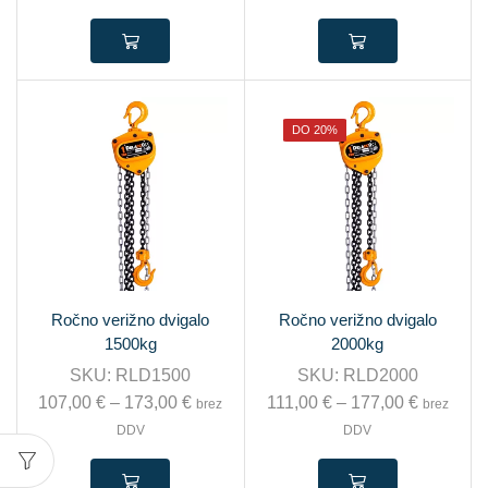
DO 20%
Ročno verižno dvigalo
Ročno verižno dvigalo
1500kg
2000kg
SKU:
RLD1500
SKU:
RLD2000
107,00
€
–
173,00
€
111,00
€
–
177,00
€
brez
brez
DDV
DDV