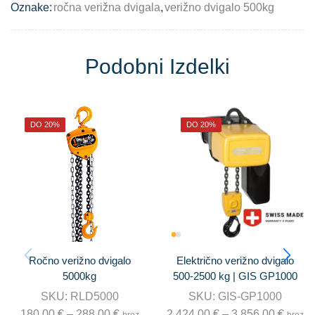
Oznake:
ročna verižna dvigala
,
verižno dvigalo 500kg
Podobni Izdelki
DO 20%
DO 20%
Ročno verižno dvigalo
Električno verižno dvigalo
5000kg
500-2500 kg | GIS GP1000
SKU:
RLD5000
SKU:
GIS-GP1000
180,00
€
–
288,00
€
2.424,00
€
–
3.856,00
€
brez
brez