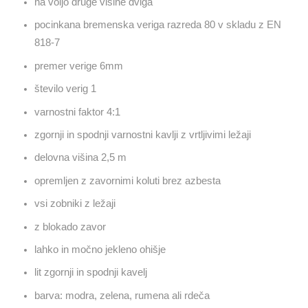
na voljo druge višine dviga
pocinkana bremenska veriga razreda 80 v skladu z EN
818-7
premer verige 6mm
število verig 1
varnostni faktor 4:1
zgornji in spodnji varnostni kavlji z vrtljivimi ležaji
delovna višina 2,5 m
opremljen z zavornimi koluti brez azbesta
vsi zobniki z ležaji
z blokado zavor
lahko in močno jekleno ohišje
lit zgornji in spodnji kavelj
barva: modra, zelena, rumena ali rdeča