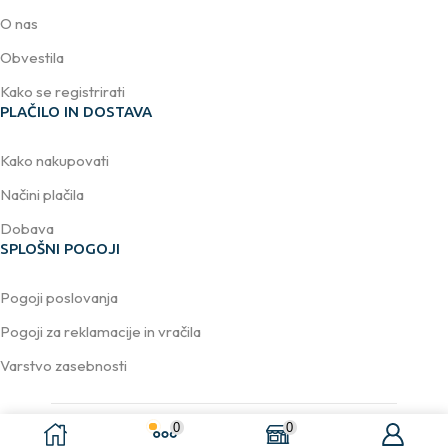
O nas
Obvestila
Kako se registrirati
PLAČILO IN DOSTAVA
Kako nakupovati
Načini plačila
Dobava
SPLOŠNI POGOJI
Pogoji poslovanja
Pogoji za reklamacije in vračila
Varstvo zasebnosti
0
0
Avtorske pravice © 2026
DELACCO d.o.o.