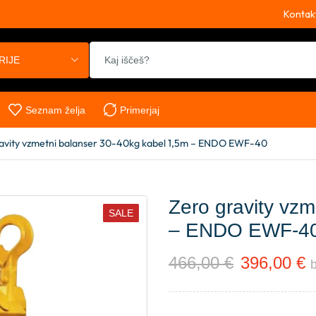
Kontak
RIJE
Seznam želja
Primerjaj
avity vzmetni balanser 30-40kg kabel 1,5m – ENDO EWF-40
Zero gravity vz
SALE
– ENDO EWF-4
466,00
€
396,00
€