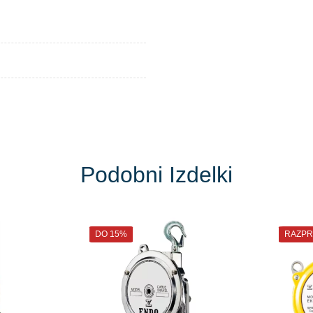
Podobni Izdelki
DO 15%
RAZPR