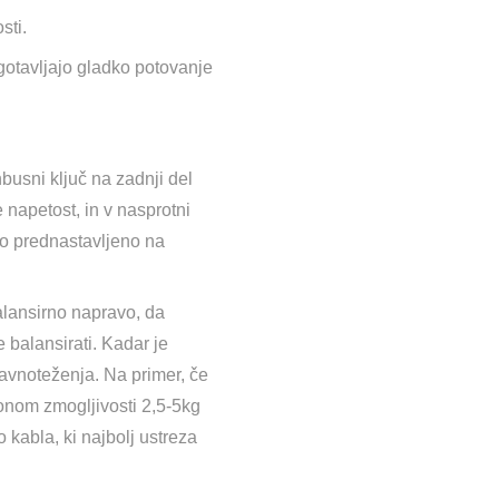
sti.
agotavljajo gladko potovanje
nbusni ključ na zadnji del
 napetost, in v nasprotni
ko prednastavljeno na
alansirno napravo, da
e balansirati. Kadar je
avnoteženja. Na primer, če
ponom zmogljivosti 2,5-5kg
o kabla, ki najbolj ustreza