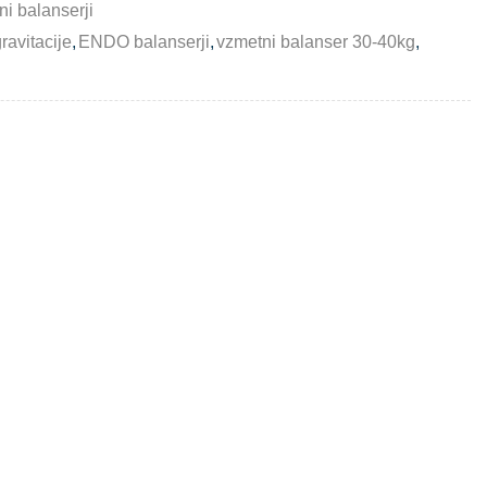
i balanserji
ravitacije
,
ENDO balanserji
,
vzmetni balanser 30-40kg
,