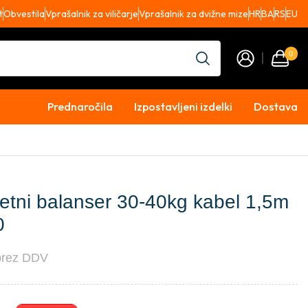
t
Obvestila
Vprašalnik za viličarje
Vprašalnik za dvižne mize
HR
BA
RS
EU
0
Prednaročila
Izpostavljeni izdelki
Dostava
metni balanser 30-40kg kabel 1,5m
0
brez DDV