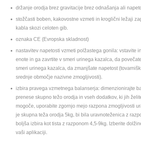
držanje orodja brez gravitacije brez odnašanja ali napeto
stožčasti boben, kakovostne vzmeti in kroglični ležaji z
kabla skozi celoten gib.
oznaka CE (Evropska skladnost)
nastavitev napetosti vzmeti polžastega gonila: vstavite i
enote in ga zavrtite v smeri urinega kazalca, da povečate
smeri urinega kazalca, da zmanjšate napetost (tovarniš
srednje območje nazivne zmogljivosti).
izbira pravega vzmetnega balanserja: dimenzionirajte b
prenese skupno težo orodja in vseh dodatkov, ki jih želit
mogoče, uporabite zgornjo mejo razpona zmogljivosti ur
je skupna teža orodja 5kg, bi bila uravnoteženica z raz
boljša izbira kot tista z razponom 4,5-9kg. Izberite dolžin
vaši aplikaciji.