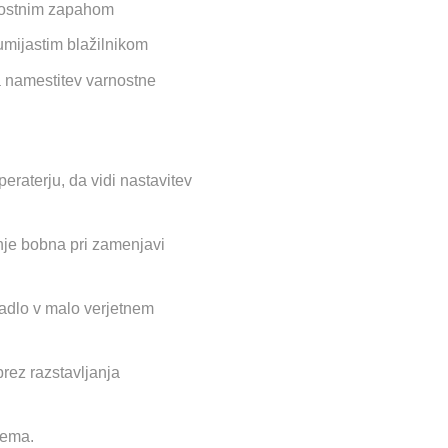
arnostnim zapahom
umijastim blažilnikom
 namestitev varnostne
eraterju, da vidi nastavitev
je bobna pri zamenjavi
padlo v malo verjetnem
rez razstavljanja
tema.