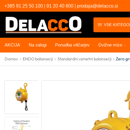
+385 91 25 50 100 | 91 20 40 800 | prodaja@delacco.si
VSE KATEGO
AKCIJA
Na zalogi
Ponudba viličarjev
Dvižne mize
Domov
ENDO balanserji
Standardni vzmetni balanserji
Zero gr