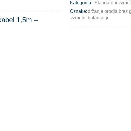
Kategorija:
Standardni vzmetn
Oznake:
držanje orodja brez g
vzmetni balanserji
kabel 1,5m –