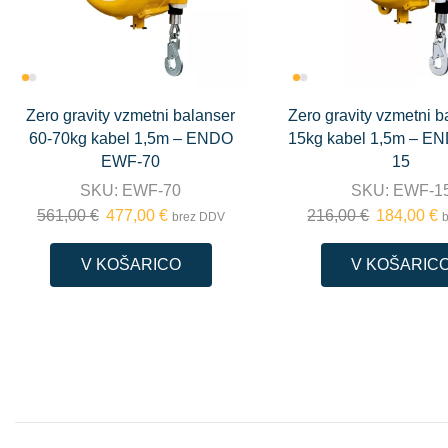
Zero gravity vzmetni balanser
Zero gravity vzmetni b
60-70kg kabel 1,5m – ENDO
15kg kabel 1,5m – E
EWF-70
15
SKU:
EWF-70
SKU:
EWF-1
561,00
€
477,00
€
216,00
€
184,00
€
brez DDV
V KOŠARICO
V KOŠARIC