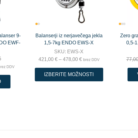
alanser 9-
Balanserji iz nerjavečega jekla
Zero gra
NDO EWF-
1,5-7kg ENDO EWS-X
0,5-
SKU:
EWS-X
5
421,00
€
–
478,00
€
77,0
brez DDV
brez DDV
IZBERITE MOŽNOSTI
O