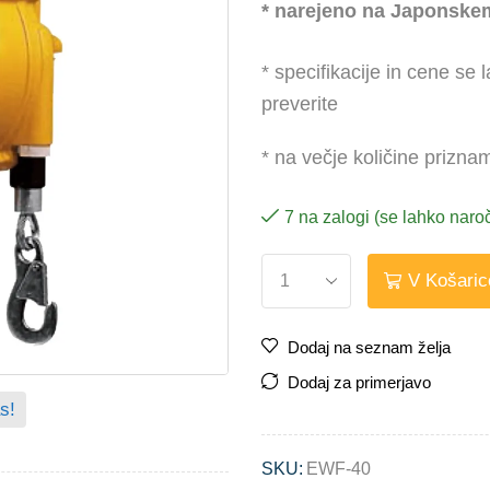
* narejeno na Japonske
* specifikacije in cene se
preverite
* na večje količine prizn
7 na zalogi (se lahko naroč
V Košaric
Dodaj na seznam želja
Dodaj za primerjavo
s!
SKU:
EWF-40