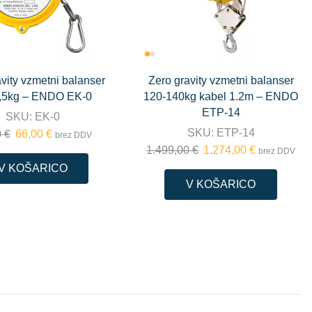
vity vzmetni balanser
Zero gravity vzmetni balanser
1,5kg – ENDO EK-0
120-140kg kabel 1.2m – ENDO
ETP-14
SKU:
EK-0
SKU:
ETP-14
0
€
66,00
€
brez DDV
1.499,00
€
1.274,00
€
brez DDV
V KOŠARICO
V KOŠARICO