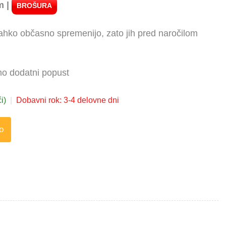
m |
BROŠURA
 lahko občasno spremenijo, zato jih pred naročilom
amo dodatni popust
i)
|
Dobavni rok: 3-4 delovne dni
o