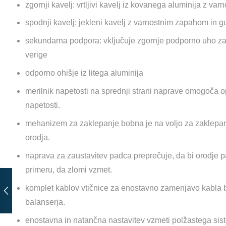
zgornji kavelj: vrtljivi kavelj iz kovanega aluminija z v
spodnji kavelj: jekleni kavelj z varnostnim zapahom in g
sekundarna podpora: vključuje zgornje podporno uho za
verige
odporno ohišje iz litega aluminija
merilnik napetosti na sprednji strani naprave omogoča op
napetosti.
mehanizem za zaklepanje bobna je na voljo za zaklepan
orodja.
naprava za zaustavitev padca preprečuje, da bi orodje 
primeru, da zlomi vzmet.
komplet kablov vtičnice za enostavno zamenjavo kabla b
balanserja.
enostavna in natančna nastavitev vzmeti polžastega sis