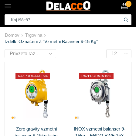
0
Domov
Trgovina
Izdelki Označeni Z “vzmetni Balanser 9-15 Kg”
RAZPRODAJA 15%
RAZPRODAJA 15%
Zero gravity vzmetni
INOX vzmetni balanser 9-
balanser 9-15kg kabel
15kg – ENDO EWF-15X