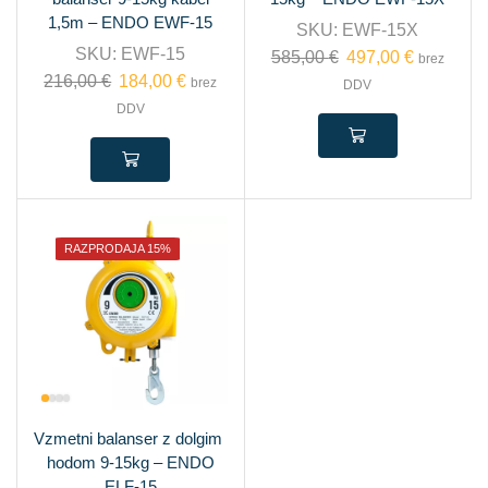
1,5m – ENDO EWF-15
SKU:
EWF-15X
SKU:
EWF-15
585,00
€
497,00
€
brez
216,00
€
184,00
€
brez
DDV
DDV
RAZPRODAJA 15%
Vzmetni balanser z dolgim ​​
hodom 9-15kg – ENDO
ELF-15