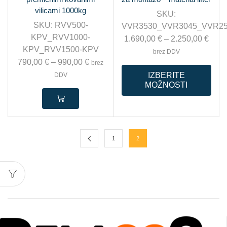
vilicami 1000kg
SKU:
SKU:
RVV500-
VVR3530_VVR3045_VVR25
KPV_RVV1000-
1.690,00
€
–
2.250,00
€
KPV_RVV1500-KPV
brez DDV
790,00
€
–
990,00
€
brez
IZBERITE
DDV
MOŽNOSTI
1
2