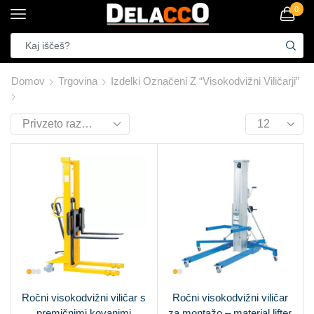
0
Domov
Trgovina
Izdelki Označeni Z “visokodvižni Viličarji”
Ročni visokodvižni viličar s
Ročni visokodvižni viličar
premičnimi kovanimi
za montažo – material lifter