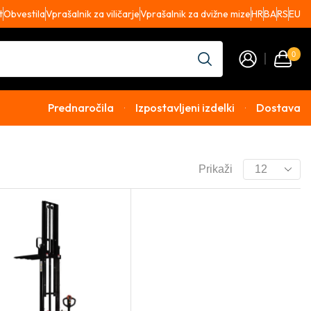
t
Obvestila
Vprašalnik za viličarje
Vprašalnik za dvižne mize
HR
BA
RS
EU
0
Prednaročila
Izpostavljeni izdelki
Dostava
Prikaži