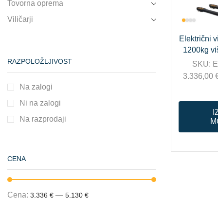
Tovorna oprema
Viličarji
Električni v
1200kg vi
RAZPOLOŽLJIVOST
SKU:
E
3.336,00
Na zalogi
Ni na zalogi
I
Na razprodaji
M
CENA
Cena:
—
3.336 €
5.130 €