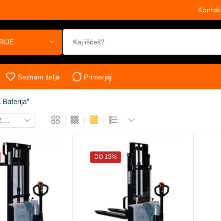
Kontak
RIJE
Seznam želja
Primerjaj
 Baterija”
DO 15%