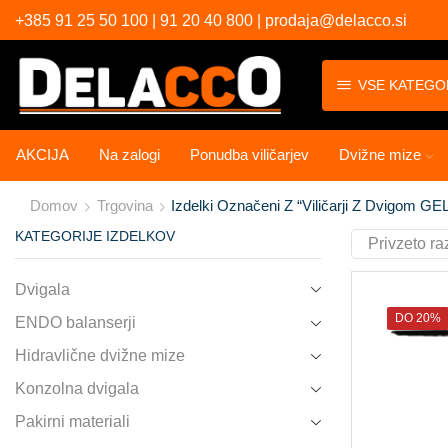
+385 91 25 50 100 | 91 20 40 800 | prodaja@delacco.si
VSE KATEGO
AKCIJA
Na zalogi
Ponudba viličarjev
Dvižne mize
Domov
Trgovina
Izdelki Označeni Z “viličarji Z Dvigom GEL
KATEGORIJE IZDELKOV
Dvigala
DO 20%
ENDO balanserji
Hidravlične dvižne mize
Konzolna dvigala
Pakirni materiali