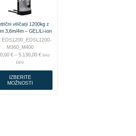
trični viličarji 1200kg z
om 3,6m/4m – GEL/Li-ion
:
EDS1200_EDSL1200-
M360_M400
50,00
€
–
5.130,00
€
brez
DDV
IZBERITE
MOŽNOSTI