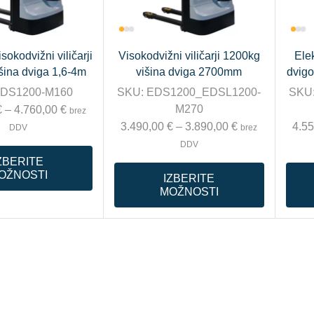
isokodvižni viličarji
Visokodvižni viličarji 1200kg
Elek
šina dviga 1,6-4m
višina dviga 2700mm
dvig
DS1200-M160
SKU:
EDS1200_EDSL1200-
SKU
M270
€
–
4.760,00
€
brez
3.490,00
€
–
3.890,00
€
4.5
DDV
brez
DDV
ZBERITE
OŽNOSTI
IZBERITE
MOŽNOSTI