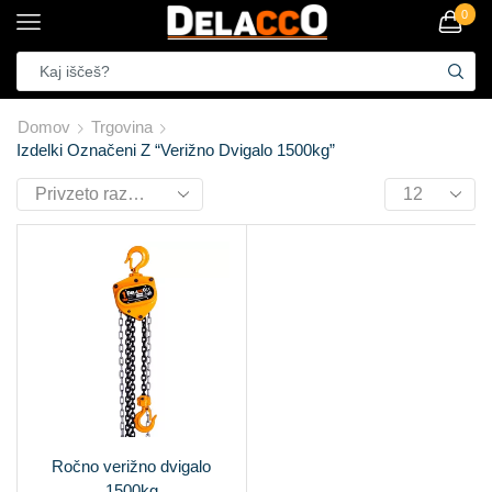
0
Domov
Trgovina
Izdelki Označeni Z “verižno Dvigalo 1500kg”
Ročno verižno dvigalo
1500kg