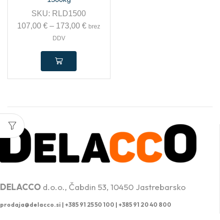
SKU:
RLD1500
107,00
€
–
173,00
€
brez
DDV
PROFESIONALNA DVIŽNA TEHNIKA
DELACCO
d.o.o., Čabdin 53, 10450 Jastrebarsko
prodaja@delacco.si |
+385 91 25 50 100 | +385 91 20 40 800