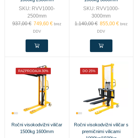
SKU:
RVV1000-
SKU:
RVV1000-
2500mm
3000mm
937,00
€
749,60
€
1.140,00
€
855,00
€
brez
brez
DDV
DDV
RAZPRODAJA 30%
DO 25%
Ročni visokodvižni viličar
Ročni visokodvižni viličar s
1500kg 1600mm
premičnimi vilicami