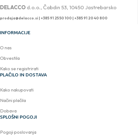
DELACCO
d.o.o., Čabdin 53, 10450 Jastrebarsko
prodaja@delacco.si |
+385 91 25 50 100 | +385 91 20 40 800
INFORMACIJE
O nas
Obvestila
Kako se registrirati
PLAČILO IN DOSTAVA
Kako nakupovati
Načini plačila
Dobava
SPLOŠNI POGOJI
Pogoji poslovanja