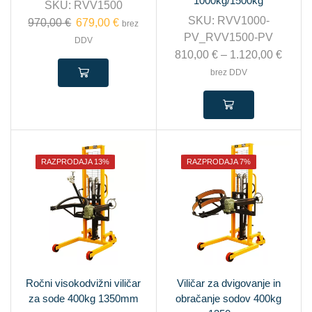
1000kg/1500kg
SKU:
RVV1500
SKU:
RVV1000-
970,00
€
679,00
€
brez
PV_RVV1500-PV
DDV
810,00
€
–
1.120,00
€
brez DDV
RAZPRODAJA 13%
RAZPRODAJA 7%
Ročni visokodvižni viličar
Viličar za dvigovanje in
za sode 400kg 1350mm
obračanje sodov 400kg