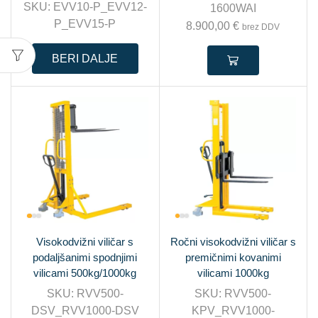
SKU:
EVV10-P_EVV12-
1600WAI
P_EVV15-P
8.900,00
€
brez DDV
BERI DALJE
Visokodvižni viličar s
Ročni visokodvižni viličar s
podaljšanimi spodnjimi
premičnimi kovanimi
vilicami 500kg/1000kg
vilicami 1000kg
SKU:
RVV500-
SKU:
RVV500-
DSV_RVV1000-DSV
KPV_RVV1000-