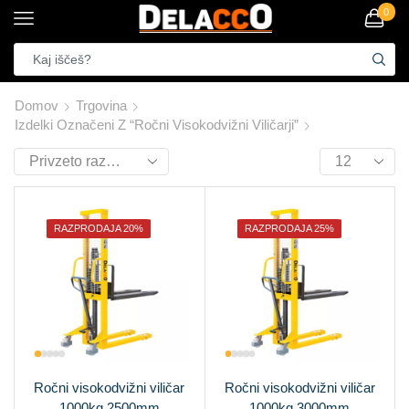
0
Domov
Trgovina
Izdelki Označeni Z “ročni Visokodvižni Viličarji”
RAZPRODAJA 20%
RAZPRODAJA 25%
Ročni visokodvižni viličar
Ročni visokodvižni viličar
1000kg 2500mm
1000kg 3000mm