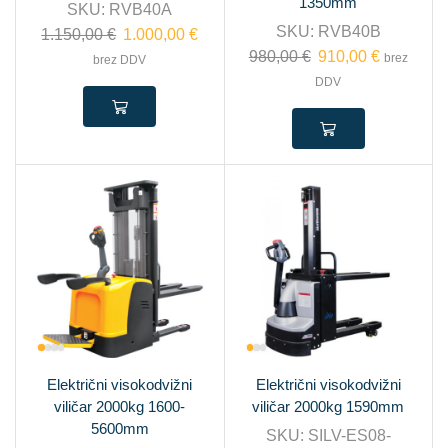
1350mm
SKU:
RVB40A
SKU:
RVB40B
1.150,00
€
1.000,00
€
980,00
€
910,00
€
brez
brez DDV
DDV
Električni visokodvižni
Električni visokodvižni
viličar 2000kg 1600-
viličar 2000kg 1590mm
5600mm
SKU:
SILV-ES08-