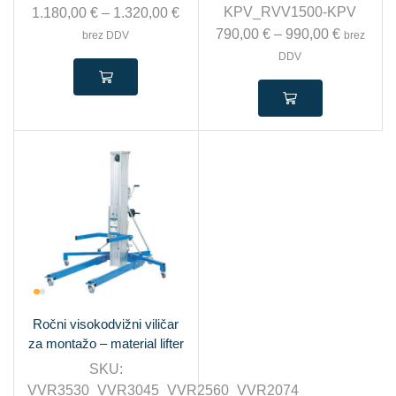
KPV_RVV1500-KPV
1.180,00
€
–
1.320,00
€
790,00
€
–
990,00
€
brez DDV
brez
DDV
Ročni visokodvižni viličar
za montažo – material lifter
SKU:
VVR3530_VVR3045_VVR2560_VVR2074