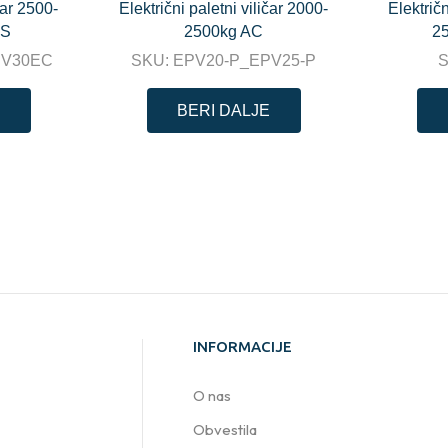
čar 2500-
Električni paletni viličar 2000-
Električ
PS
2500kg AC
2
PV30EC
SKU:
EPV20-P_EPV25-P
BERI DALJE
INFORMACIJE
O nas
Obvestila