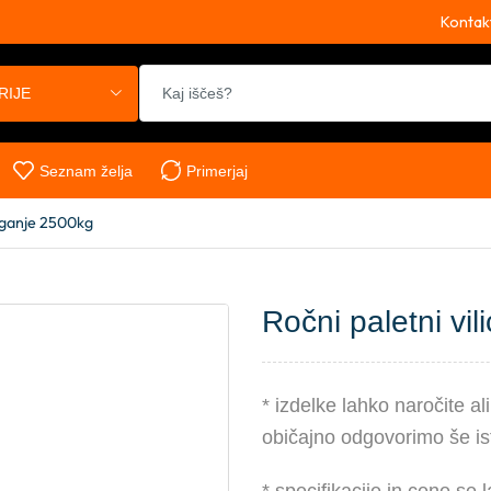
Kontak
RIJE
Seznam želja
Primerjaj
dviganje 2500kg
Ročni paletni vil
* izdelke lahko naročite a
običajno odgovorimo še ist