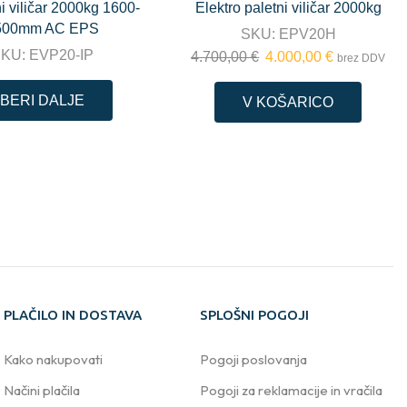
ni viličar 2000kg 1600-
Elektro paletni viličar 2000kg
500mm AC EPS
SKU:
EPV20H
SKU:
EVP20-IP
4.700,00
€
4.000,00
€
brez DDV
BERI DALJE
V KOŠARICO
PLAČILO IN DOSTAVA
SPLOŠNI POGOJI
Kako nakupovati
Pogoji poslovanja
Načini plačila
Pogoji za reklamacije in vračila