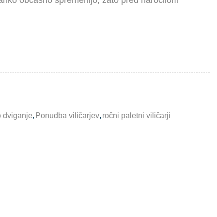
 lahko občasno spremenijo, zato pred naročilom
ro dviganje
,
Ponudba viličarjev
,
ročni paletni viličarji