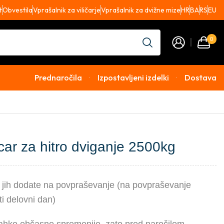
t
Obvestila
Vprašalnik za viličarje
Vprašalnik za dvižne mize
HR
BA
RS
EU
0
Prednaročila
Izpostavljeni izdelki
Dostava
icar za hitro dviganje 2500kg
li jih dodate na povpraševanje (na povpraševanje
i delovni dan)