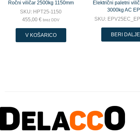
Ročni viličar 2500kg 1150mm
Električni paletni vili
3000kg AC E
SKU:
HPT25-1150
SKU:
EPV25EC_E
455,00
€
brez DDV
BERI DALJE
V KOŠARICO
PROFESIONALNA DVIŽNA TEHNIKA