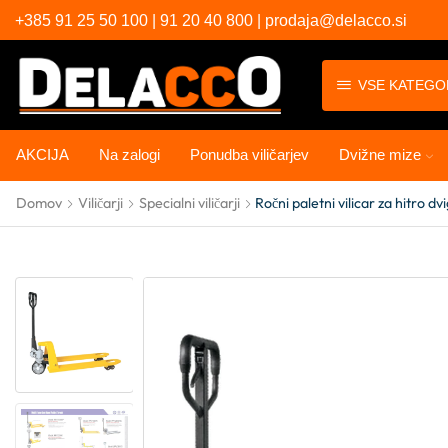
+385 91 25 50 100 | 91 20 40 800 | prodaja@delacco.si
VSE KATEGO
AKCIJA
Na zalogi
Ponudba viličarjev
Dvižne mize
Domov
Viličarji
Specialni viličarji
Ročni paletni vilicar za hitro 