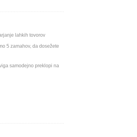
varjanje lahkih tovorov
amo 5 zamahov, da dosežete
dviga samodejno preklopi na