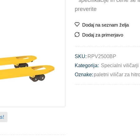
* specifikacije in cene se
preverite
Dodaj na seznam želja
Dodaj za primerjavo
SKU:
RPV2500BP
Kategorija:
Specialni viličarji
Oznake:
paletni viličar za hit
s!