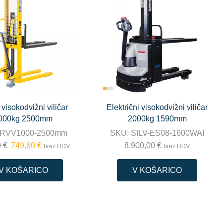
visokodvižni viličar
Električni visokodvižni viličar
000kg 2500mm
2000kg 1590mm
RVV1000-2500mm
SKU:
SILV-ES08-1600WAI
0
€
749,60
€
8.900,00
€
brez DDV
brez DDV
V KOŠARICO
V KOŠARICO