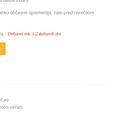
i delovni dan)
 lahko občasno spremenijo, zato pred naročilom
i)
|
Dobavni rok: 1-2 delovnih dni
o
ičarji
ročni viličarji