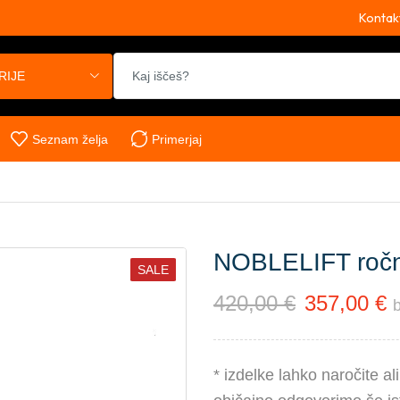
Kontak
RIJE
Seznam želja
Primerjaj
NOBLELIFT ročni
SALE
420,00
€
357,00
€
* izdelke lahko naročite a