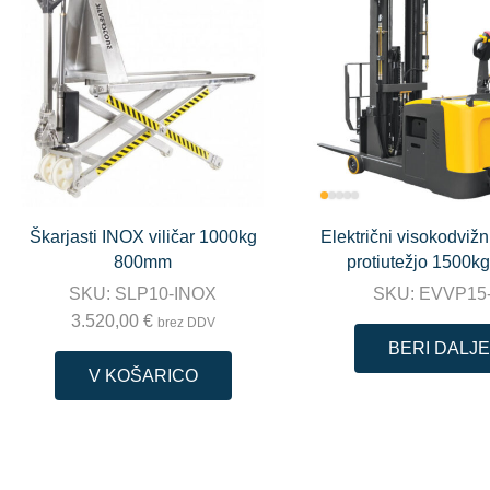
Škarjasti INOX viličar 1000kg
Električni visokodvižni
800mm
protiutežjo 1500k
SKU:
SLP10-INOX
SKU:
EVVP15
3.520,00
€
brez DDV
BERI DALJE
V KOŠARICO