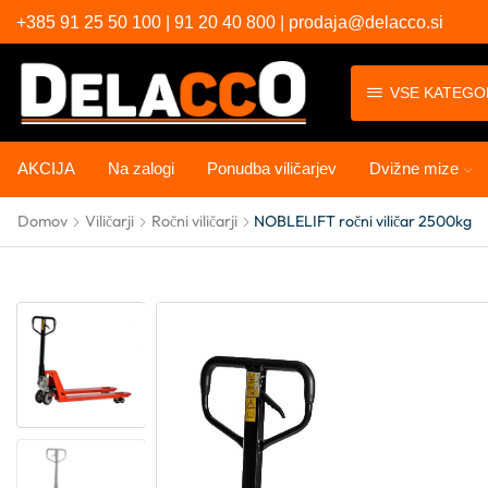
+385 91 25 50 100 | 91 20 40 800 | prodaja@delacco.si
VSE KATEGO
AKCIJA
Na zalogi
Ponudba viličarjev
Dvižne mize
Domov
Viličarji
Ročni viličarji
NOBLELIFT ročni viličar 2500kg