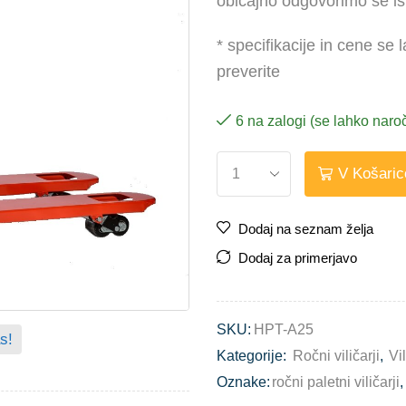
običajno odgovorimo še ist
* specifikacije in cene se
preverite
6 na zalogi (se lahko naroč
V Košaric
Dodaj na seznam želja
Dodaj za primerjavo
SKU:
HPT-A25
s!
Kategorije:
Ročni viličarji
,
Vil
Oznake:
ročni paletni viličarji
,