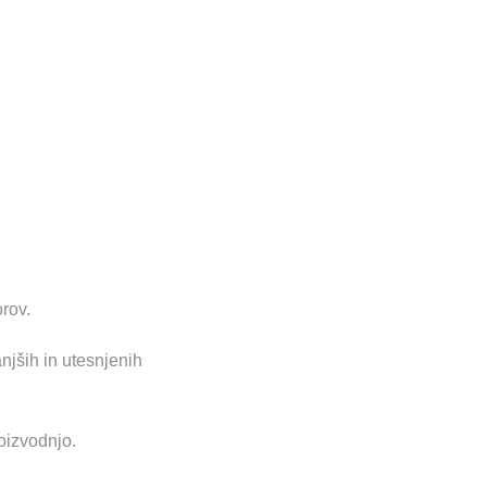
orov.
njših in utesnjenih
oizvodnjo.