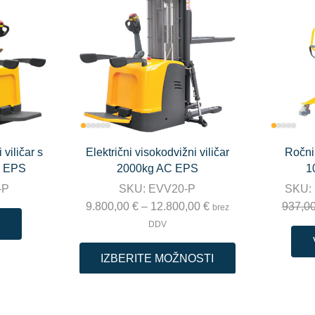
 viličar s
Električni visokodvižni viličar
Ročni 
g EPS
2000kg AC EPS
1
-P
SKU:
EVV20-P
SKU:
9.800,00
€
–
12.800,00
€
937,0
brez
DDV
IZBERITE MOŽNOSTI