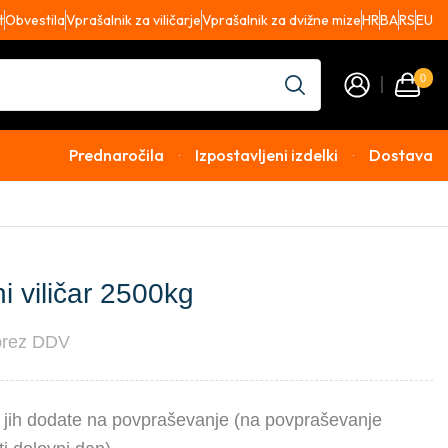
t
Obvestila
Vprašalnik za viličarje
Vprašalnik za dvižne mize
HR
BA
RS
EU
0
Prednaročila
Izpostavljeni izdelki
Dostava
 viličar 2500kg
brez DDV
li jih dodate na povpraševanje (na povpraševanje