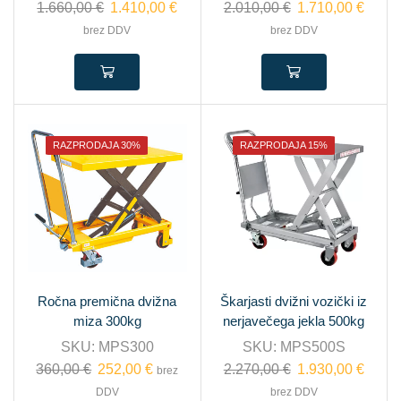
1.660,00
€
1.410,00
€
2.010,00
€
1.710,00
€
brez DDV
brez DDV
RAZPRODAJA 30%
RAZPRODAJA 15%
Ročna premična dvižna
Škarjasti dvižni vozički iz
miza 300kg
nerjavečega jekla 500kg
SKU:
MPS300
SKU:
MPS500S
360,00
€
252,00
€
2.270,00
€
1.930,00
€
brez
DDV
brez DDV