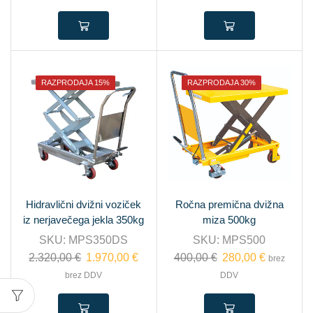
RAZPRODAJA 15%
RAZPRODAJA 30%
Hidravlični dvižni voziček
Ročna premična dvižna
iz nerjavečega jekla 350kg
miza 500kg
SKU:
MPS350DS
SKU:
MPS500
2.320,00
€
1.970,00
€
400,00
€
280,00
€
brez
brez DDV
DDV