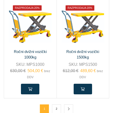
RAZPRODAJA 20%
RAZPRODAJA 20%
Ročni dvižni vozički
Ročni dvižni vozički
1000kg
1500kg
SKU:
MPS1000
SKU:
MPS1500
630,00
€
504,00
€
612,00
€
489,60
€
brez
brez
DDV
DDV
1
2