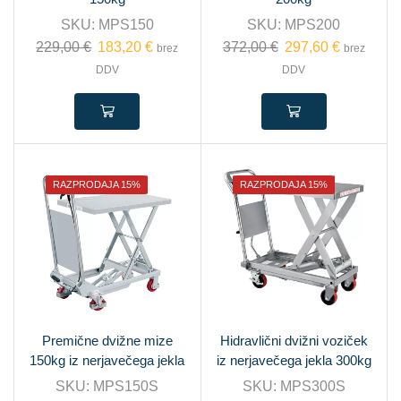
SKU:
MPS150
SKU:
MPS200
229,00
€
183,20
€
372,00
€
297,60
€
brez
brez
DDV
DDV
RAZPRODAJA 15%
RAZPRODAJA 15%
Premične dvižne mize
Hidravlični dvižni voziček
150kg iz nerjavečega jekla
iz nerjavečega jekla 300kg
SKU:
MPS150S
SKU:
MPS300S