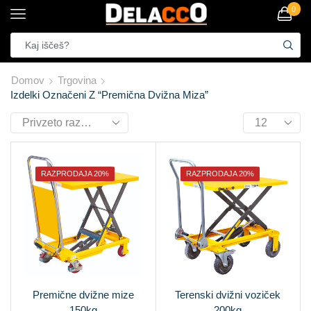
0
Domov
Trgovina
Izdelki Označeni Z “premična Dvižna Miza”
RAZPRODAJA 20%
RAZPRODAJA 20%
Premične dvižne mize
Terenski dvižni voziček
150kg
200kg