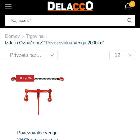
0
Domov
Trgovina
Izdelki Označeni Z “povezovalna Veriga 2000kg”
DO 20%
Povezovalne verige
2500kg natezna sila