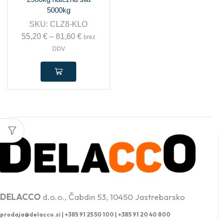
5000kg
SKU:
CLZ8-KLO
55,20
€
–
81,60
€
brez
DDV
PROFESIONALNA DVIŽNA TEHNIKA
DELACCO
d.o.o., Čabdin 53, 10450 Jastrebarsko
prodaja@delacco.si |
+385 91 25 50 100 | +385 91 20 40 800