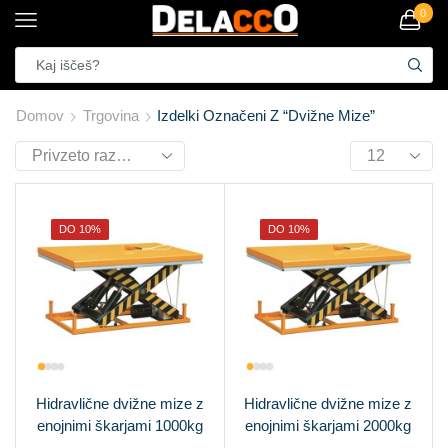
0
Domov
Trgovina
Izdelki Označeni Z “dvižne Mize”
DO 10%
DO 10%
Hidravlične dvižne mize z
Hidravlične dvižne mize z
enojnimi škarjami 1000kg
enojnimi škarjami 2000kg