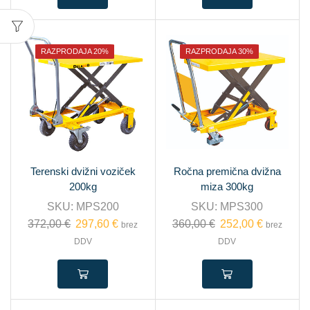
RAZPRODAJA 20%
RAZPRODAJA 30%
Terenski dvižni voziček
Ročna premična dvižna
200kg
miza 300kg
SKU:
MPS200
SKU:
MPS300
372,00
€
297,60
€
360,00
€
252,00
€
brez
brez
DDV
DDV