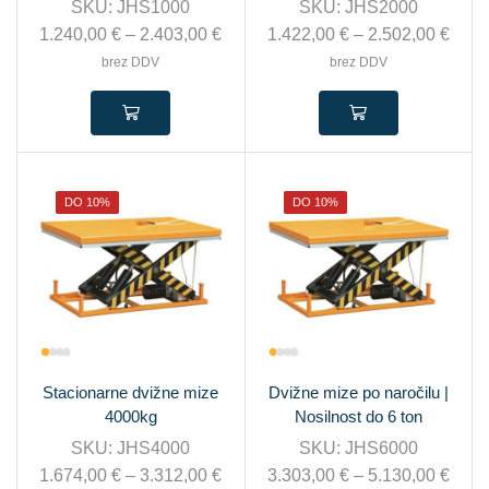
SKU:
JHS1000
SKU:
JHS2000
1.240,00
€
–
2.403,00
€
1.422,00
€
–
2.502,00
€
brez DDV
brez DDV
DO 10%
DO 10%
Stacionarne dvižne mize
Dvižne mize po naročilu |
4000kg
Nosilnost do 6 ton
SKU:
JHS4000
SKU:
JHS6000
1.674,00
€
–
3.312,00
€
3.303,00
€
–
5.130,00
€