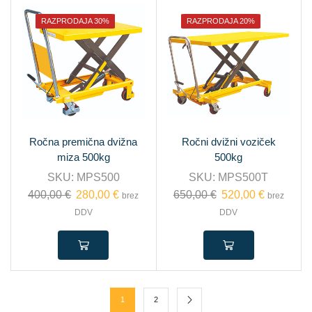
RAZPRODAJA 30%
RAZPRODAJA 20%
Ročna premična dvižna
Ročni dvižni voziček
miza 500kg
500kg
SKU:
MPS500
SKU:
MPS500T
400,00
€
280,00
€
650,00
€
520,00
€
brez
brez
DDV
DDV
1
2