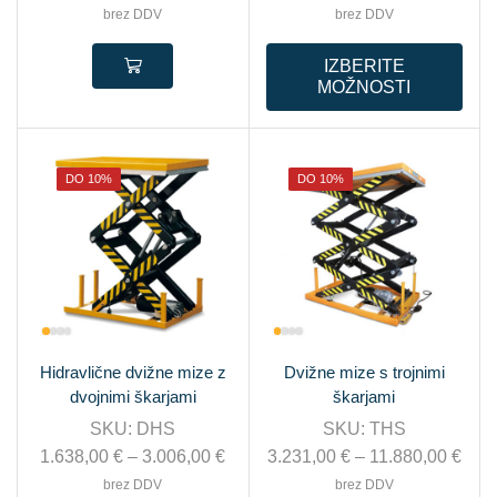
brez DDV
brez DDV
IZBERITE
MOŽNOSTI
DO 10%
DO 10%
Hidravlične dvižne mize z
Dvižne mize s trojnimi
dvojnimi škarjami
škarjami
SKU:
DHS
SKU:
THS
1.638,00
€
–
3.006,00
€
3.231,00
€
–
11.880,00
€
brez DDV
brez DDV