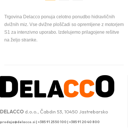
Trgovina Delacco ponuja celotno ponudbo hidravličnih
dvižnih miz. Vse dvižne ploščadi so opremljene z motorjem
S1 za intenzivno uporabo. Izdelujemo prilagojene rešitve
na željo stranke.
PROFESIONALNA DVIŽNA TEHNIKA
DELACCO
d.o.o., Čabdin 53, 10450 Jastrebarsko
prodaja@delacco.si |
+385 91 25 50 100 | +385 91 20 40 800