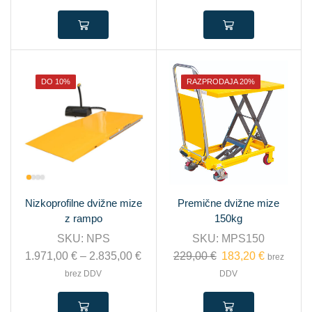
DO 10%
RAZPRODAJA 20%
Nizkoprofilne dvižne mize
Premične dvižne mize
z rampo
150kg
SKU:
NPS
SKU:
MPS150
1.971,00
€
–
2.835,00
€
229,00
€
183,20
€
brez
brez DDV
DDV