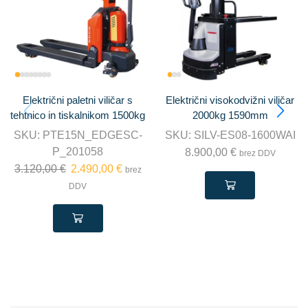
Električni paletni viličar s
Električni visokodvižni viličar
tehtnico in tiskalnikom 1500kg
2000kg 1590mm
SKU:
PTE15N_EDGESC-
SKU:
SILV-ES08-1600WAI
P_201058
8.900,00
€
brez DDV
3.120,00
€
2.490,00
€
brez
DDV