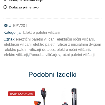
Dodaj na seznam želja
Dodaj za primerjavo
SKU:
EPV20-I
Kategorija:
Elektro paletni viličarji
Oznak:
električni paletni viličarji
,
električni ročni viličarji
,
električni viličarji
,
elektro paletni vilicar z inicijalnim dvigom
,
elektro paletni viličarji-delacco
,
elektro ročni viličarji
,
elektro viličarji
,
Ponudba viličarjev
,
ročni paletni viličarji
Podobni Izdelki
RAZPRODAJA 20%