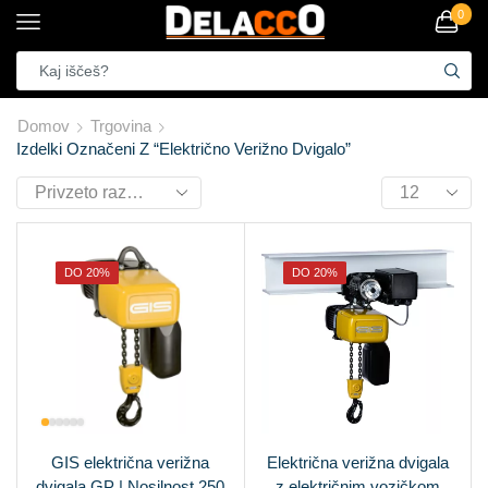
0
Domov
Trgovina
Izdelki Označeni Z “Električno Verižno Dvigalo”
DO 20%
DO 20%
GIS električna verižna
Električna verižna dvigala
dvigala GP | Nosilnost 250
z električnim vozičkom