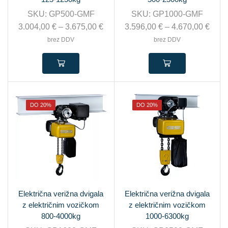
SKU:
GP500-GMF
SKU:
GP1000-GMF
3.004,00
€
–
3.675,00
€
3.596,00
€
–
4.670,00
€
brez DDV
brez DDV
DO 20%
DO 20%
Električna verižna dvigala
Električna verižna dvigala
z električnim vozičkom
z električnim vozičkom
800-4000kg
1000-6300kg