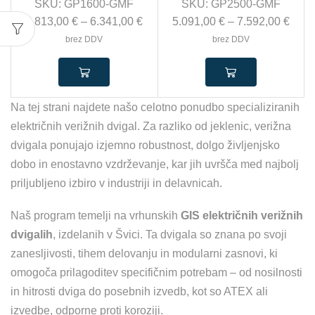
SKU:
GP1600-GMF
SKU:
GP2500-GMF
4.813,00
€
–
6.341,00
€
5.091,00
€
–
7.592,00
€
brez DDV
brez DDV
Na tej strani najdete našo celotno ponudbo specializiranih
električnih verižnih dvigal. Za razliko od jeklenic, verižna
dvigala ponujajo izjemno robustnost, dolgo življenjsko
dobo in enostavno vzdrževanje, kar jih uvršča med najbolj
priljubljeno izbiro v industriji in delavnicah.
Naš program temelji na vrhunskih
GIS električnih verižnih
dvigalih
, izdelanih v Švici. Ta dvigala so znana po svoji
zanesljivosti, tihem delovanju in modularni zasnovi, ki
omogoča prilagoditev specifičnim potrebam – od nosilnosti
in hitrosti dviga do posebnih izvedb, kot so ATEX ali
izvedbe, odporne proti koroziji.