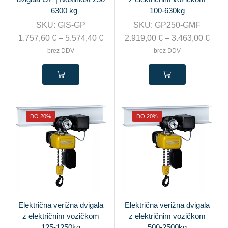
– 6300 kg
100-630kg
SKU:
GIS-GP
SKU:
GP250-GMF
1.757,60
€
–
5.574,40
€
2.919,00
€
–
3.463,00
€
brez DDV
brez DDV
DO 20%
DO 20%
Električna verižna dvigala
Električna verižna dvigala
z električnim vozičkom
z električnim vozičkom
125-1250kg
500-2500kg