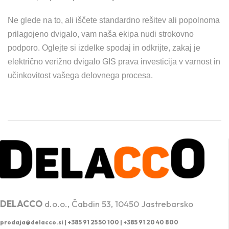
Ne glede na to, ali iščete standardno rešitev ali popolnoma
prilagojeno dvigalo, vam naša ekipa nudi strokovno
podporo. Oglejte si izdelke spodaj in odkrijte, zakaj je
električno verižno dvigalo GIS prava investicija v varnost in
učinkovitost vašega delovnega procesa.
PROFESIONALNA DVIŽNA TEHNIKA
DELACCO
d.o.o., Čabdin 53, 10450 Jastrebarsko
prodaja@delacco.si |
+385 91 25 50 100 | +385 91 20 40 800