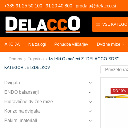
+385 91 25 50 100 | 91 20 40 800 | prodaja@delacco.si
VSE KATEGO
AKCIJA
Na zalogi
Ponudba viličarjev
Dvižne mize
Domov
Trgovina
Izdelki Označeni Z “DELACCO SDS”
KATEGORIJE IZDELKOV
Dvigala
DO 10%
ENDO balanserji
Hidravlične dvižne mize
Konzolna dvigala
Pakirni materiali