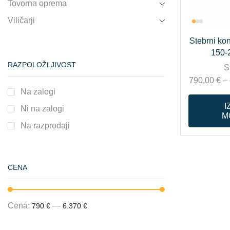
Tovorna oprema
Viličarji
Stebrni ko
150-
RAZPOLOŽLJIVOST
S
790,00
€
–
Na zalogi
I
Ni na zalogi
M
Na razprodaji
CENA
Cena:
—
790 €
6.370 €