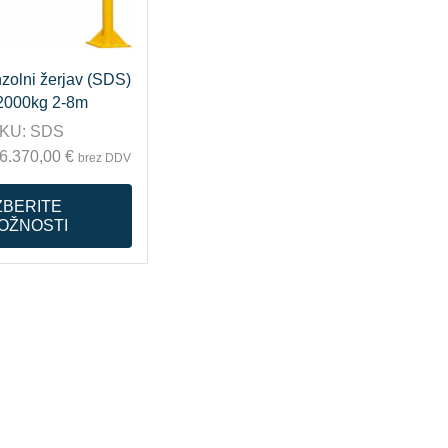
nzolni žerjav (SDS)
2000kg 2-8m
KU:
SDS
6.370,00
€
brez DDV
ZBERITE
OŽNOSTI