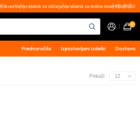
t
Obvestila
Vprašalnik za viličarje
Vprašalnik za dvižne mize
HR
BA
RS
EU
0
Prednaročila
Izpostavljeni izdelki
Dostava
Prikaži