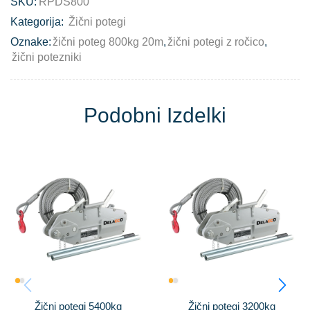
SKU:
RPDS800
Kategorija:
Žični potegi
Oznake:
žični poteg 800kg 20m
,
žični potegi z ročico
,
žični potezniki
Podobni Izdelki
Žični potegi 5400kg
Žični potegi 3200kg