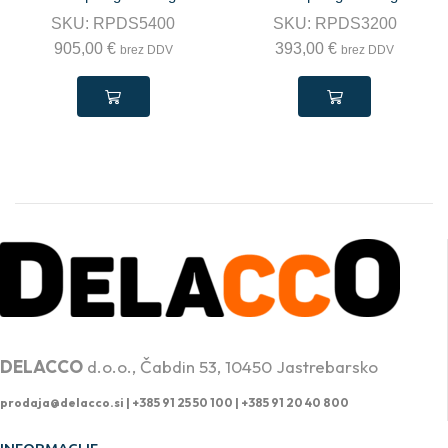
SKU:
RPDS5400
SKU:
RPDS3200
905,00
€
393,00
€
brez DDV
brez DDV
PROFESIONALNA DVIŽNA TEHNIKA
DELACCO
d.o.o., Čabdin 53, 10450 Jastrebarsko
prodaja@delacco.si |
+385 91 25 50 100 | +385 91 20 40 800