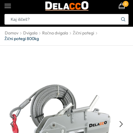
0
Domov
Dvigala
Ročna dvigala
Žični potegi
Žični potegi 800kg