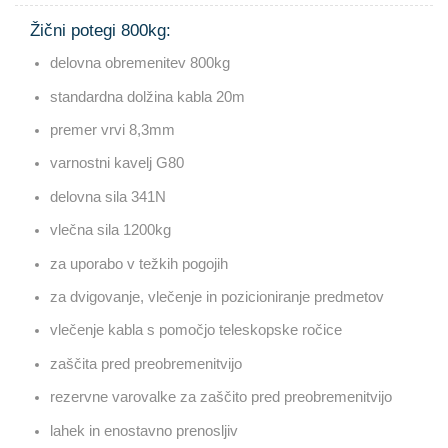
Žični potegi 800kg:
delovna obremenitev 800kg
standardna dolžina kabla 20m
premer vrvi 8,3mm
varnostni kavelj G80
delovna sila 341N
vlečna sila 1200kg
za uporabo v težkih pogojih
za dvigovanje, vlečenje in pozicioniranje predmetov
vlečenje kabla s pomočjo teleskopske ročice
zaščita pred preobremenitvijo
rezervne varovalke za zaščito pred preobremenitvijo
lahek in enostavno prenosljiv