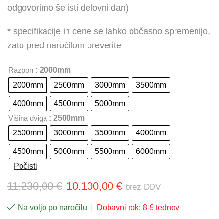
odgovorimo še isti delovni dan)
* specifikacije in cene se lahko občasno spremenijo,
zato pred naročilom preverite
: 2000mm
Razpon
2000mm
2500mm
3000mm
3500mm
4000mm
4500mm
5000mm
: 2500mm
Višina dviga
2500mm
3000mm
3500mm
4000mm
4500mm
5000mm
5500mm
6000mm
Počisti
11.230,00
€
10.100,00
€
brez DDV
Na voljo po naročilu
|
Dobavni rok: 8-9 tednov