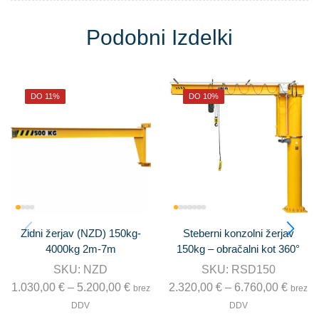
Podobni Izdelki
DO 11%
DO 10%
Zidni žerjav (NZD) 150kg-
Steberni konzolni žerjav
4000kg 2m-7m
150kg – obračalni kot 360°
SKU:
NZD
SKU:
RSD150
1.030,00
€
–
5.200,00
€
2.320,00
€
–
6.760,00
€
brez
brez
DDV
DDV