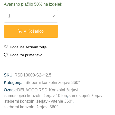
Avansno plačilo
50%
na izdelek
V Košarico
Dodaj na seznam želja
Dodaj za primerjavo
SKU:
RSD10000-S2-H2.5
Kategorija:
Steberni konzolni žerjavi 360°
Oznak:
DELACCO RSD
,
Konzolni žerjavi
,
samostoječi konzolni žerjav 10 ton
,
samostoječi žerjav
,
steberni konzolni žerjav - vrtenje 360°
,
steberni konzolni žerjavi 360°