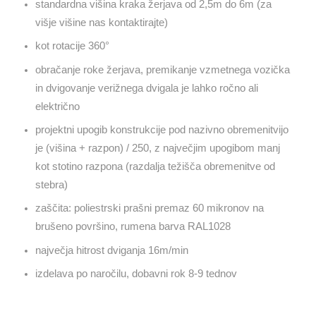
standardna višina kraka žerjava od 2,5m do 6m (za
višje višine nas kontaktirajte)
kot rotacije 360°
obračanje roke žerjava, premikanje vzmetnega vozička
in dvigovanje verižnega dvigala je lahko ročno ali
električno
projektni upogib konstrukcije pod nazivno obremenitvijo
je (višina + razpon) / 250, z največjim upogibom manj
kot stotino razpona (razdalja težišča obremenitve od
stebra)
zaščita: poliestrski prašni premaz 60 mikronov na
brušeno površino, rumena barva RAL1028
največja hitrost dviganja 16m/min
izdelava po naročilu, dobavni rok 8-9 tednov