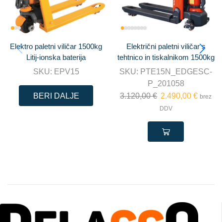
Elektro paletni viličar 1500kg
Električni paletni viličar s
Litij-ionska baterija
tehtnico in tiskalnikom 1500kg
SKU:
EPV15
SKU:
PTE15N_EDGESC-
P_201058
BERI DALJE
3.120,00
€
2.490,00
€
brez
DDV