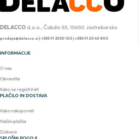
PROFESIONALNA DVIŽNA TEHNIKA
DELACCO
d.o.o., Čabdin 53, 10450 Jastrebarsko
prodaja@delacco.si |
+385 91 25 50 100 | +385 91 20 40 800
INFORMACIJE
O nas
Obvestila
Kako se registrirati
PLAČILO IN DOSTAVA
Kako nakupovati
Načini plačila
Dobava
SPLOŠNI POGOJI