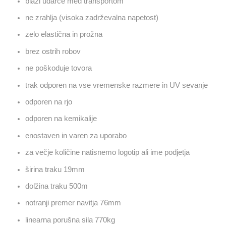
blaži udarce med transportom
ne zrahlja (visoka zadrževalna napetost)
zelo elastična in prožna
brez ostrih robov
ne poškoduje tovora
trak odporen na vse vremenske razmere in UV sevanje
odporen na rjo
odporen na kemikalije
enostaven in varen za uporabo
za večje količine natisnemo logotip ali ime podjetja
širina traku 19mm
dolžina traku 500m
notranji premer navitja 76mm
linearna porušna sila 770kg