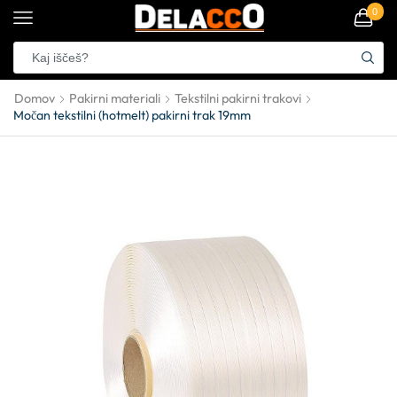
0
Domov
Pakirni materiali
Tekstilni pakirni trakovi
Močan tekstilni (hotmelt) pakirni trak 19mm