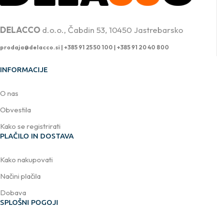
PROFESIONALNA DVIŽNA TEHNIKA
DELACCO
d.o.o., Čabdin 53, 10450 Jastrebarsko
prodaja@delacco.si |
+385 91 25 50 100 | +385 91 20 40 800
INFORMACIJE
O nas
Obvestila
Kako se registrirati
PLAČILO IN DOSTAVA
Kako nakupovati
Načini plačila
Dobava
SPLOŠNI POGOJI