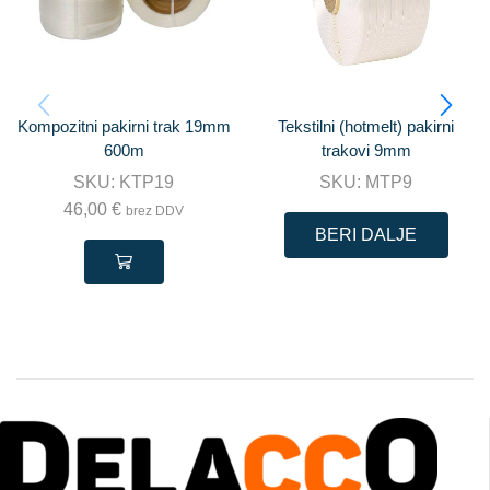
Kompozitni pakirni trak 19mm
Tekstilni (hotmelt) pakirni
600m
trakovi 9mm
SKU:
KTP19
SKU:
MTP9
46,00
€
brez DDV
BERI DALJE