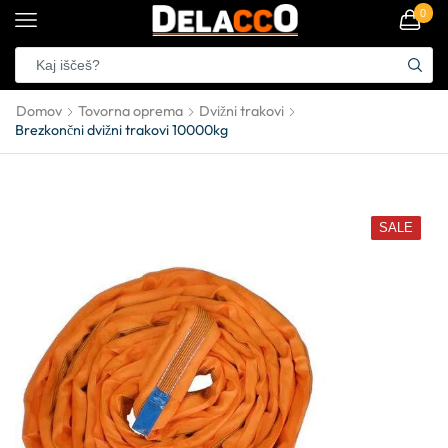
0
Domov
Tovorna oprema
Dvižni trakovi
Brezkončni dvižni trakovi 10000kg
SALE