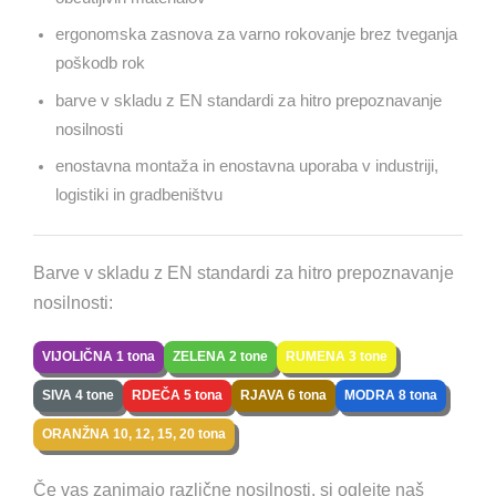
ergonomska zasnova za varno rokovanje brez tveganja
poškodb rok
barve v skladu z EN standardi za hitro prepoznavanje
nosilnosti
enostavna montaža in enostavna uporaba v industriji,
logistiki in gradbeništvu
Barve v skladu z EN standardi za hitro prepoznavanje
nosilnosti:
VIJOLIČNA 1 tona
ZELENA 2 tone
RUMENA 3 tone
SIVA 4 tone
RDEČA 5 tona
RJAVA 6 tona
MODRA 8 tona
ORANŽNA 10, 12, 15, 20 tona
Če vas zanimajo različne nosilnosti, si oglejte naš