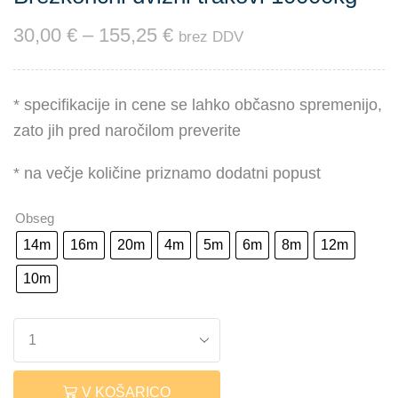
30,00
€
–
155,25
€
brez DDV
* specifikacije in cene se lahko občasno spremenijo,
zato jih pred naročilom preverite
* na večje količine priznamo dodatni popust
Obseg
14m
16m
20m
4m
5m
6m
8m
12m
10m
V KOŠARICO