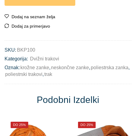
Dodaj na seznam želja
Dodaj za primerjavo
SKU:
BKP100
Kategorija:
Dvižni trakovi
Oznak:
krožne zanke
,
neskončne zanke
,
poliestrska zanka
,
poliestrski trakovi
,
trak
Podobni Izdelki
DO 25%
DO 25%