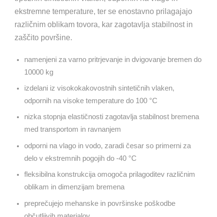
ekstremne temperature, ter se enostavno prilagajajo
različnim oblikam tovora, kar zagotavlja stabilnost in
zaščito površine.
namenjeni za varno pritrjevanje in dvigovanje bremen do
10000 kg
izdelani iz visokokakovostnih sintetičnih vlaken,
odpornih na visoke temperature do 100 °C
nizka stopnja elastičnosti zagotavlja stabilnost bremena
med transportom in ravnanjem
odporni na vlago in vodo, zaradi česar so primerni za
delo v ekstremnih pogojih do -40 °C
fleksibilna konstrukcija omogoča prilagoditev različnim
oblikam in dimenzijam bremena
preprečujejo mehanske in površinske poškodbe
občutljivih materialov