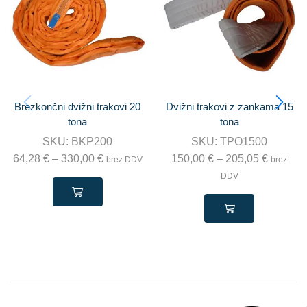
Brezkončni dvižni trakovi 20
Dvižni trakovi z zankama 15
tona
tona
SKU:
BKP200
SKU:
TPO1500
64,28
€
–
330,00
€
150,00
€
–
205,05
€
brez DDV
brez
DDV