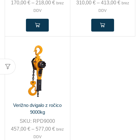
170,00
€
–
218,00
€
310,00
€
–
413,00
€
brez
brez
DDV
DDV
Verižno dvigalo z ročico
9000kg
SKU:
RPD9000
457,00
€
–
577,00
€
brez
DDV