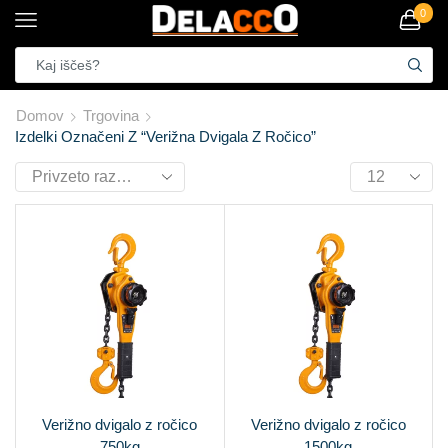
0
Domov
Trgovina
Izdelki Označeni Z “verižna Dvigala Z Ročico”
Verižno dvigalo z ročico
Verižno dvigalo z ročico
750kg
1500kg