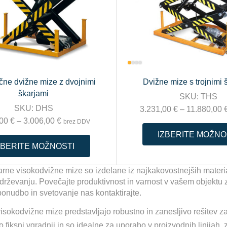
ične dvižne mize z dvojnimi
Dvižne mize s trojnimi 
škarjami
SKU:
THS
SKU:
DHS
3.231,00
€
–
11.880,00
,00
€
–
3.006,00
€
brez DDV
IZBERITE MOŽNO
ZBERITE MOŽNOSTI
rne visokodvižne mize so izdelane iz najkakovostnejših materia
drževanju. Povečajte produktivnost in varnost v vašem objektu z
ponudbo in svetovanje nas kontaktirajte.
sokodvižne mize predstavljajo robustno in zanesljivo rešitev za v
iksni vgradnji in so idealne za uporabo v proizvodnih linijah, za