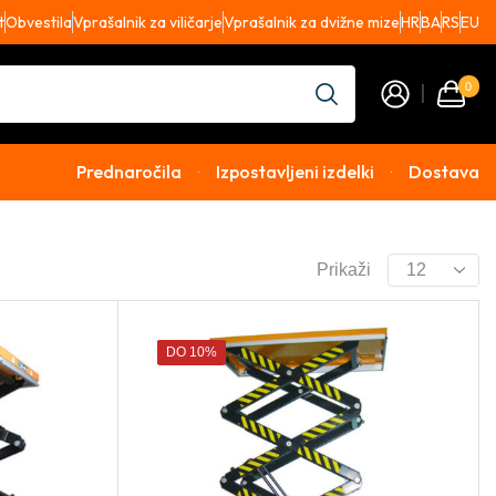
t
Obvestila
Vprašalnik za viličarje
Vprašalnik za dvižne mize
HR
BA
RS
EU
0
Prednaročila
Izpostavljeni izdelki
Dostava
Prikaži
DO 10%