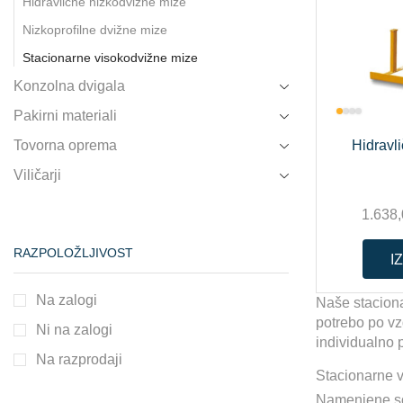
Hidravlične nizkodvižne mize
Nizkoprofilne dvižne mize
Stacionarne visokodvižne mize
Konzolna dvigala
Pakirni materiali
Tovorna oprema
Hidravl
Viličarji
1.638
RAZPOLOŽLJIVOST
I
Na zalogi
Naše staciona
potrebo po vz
Ni na zalogi
individualno 
Na razprodaji
Stacionarne vi
Namenjene so f