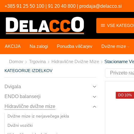
+385 91 25 50 100 | 91 20 40 800 | prodaja@delacco.si
VSE KATEGO
AKCIJA
Na zalogi
Ponudba viličarjev
Dvižne mize
Domov
Trgovina
Hidravlične Dvižne Mize
Stacionarne V
KATEGORIJE IZDELKOV
Dvigala
DO 10%
ENDO balanserji
Hidravlične dvižne mize
Dvižne mize iz nerjavečega jekla
Dvižni vozički