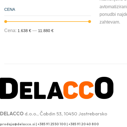
avtomatizirani
CENA
ponudbi najdet
zahtevam.
Cena:
—
1.638 €
11.880 €
PROFESIONALNA DVIŽNA TEHNIKA
DELACCO
d.o.o., Čabdin 53, 10450 Jastrebarsko
prodaja@delacco.si |
+385 91 25 50 100 | +385 91 20 40 800