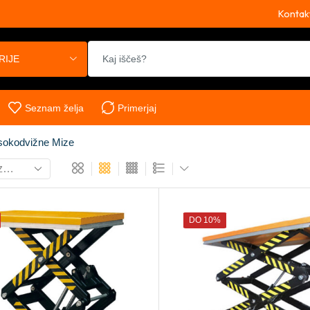
Kontak
RIJE
Seznam želja
Primerjaj
isokodvižne Mize
DO 10%