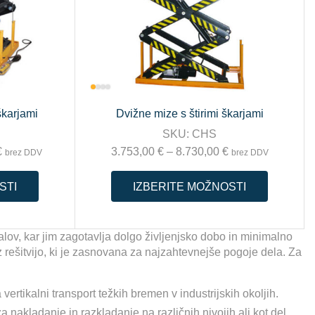
škarjami
Dvižne mize s štirimi škarjami
SKU:
CHS
€
3.753,00
€
–
8.730,00
€
brez DDV
brez DDV
STI
IZBERITE MOŽNOSTI
lov, kar jim zagotavlja dolgo življenjsko dobo in minimalno
 rešitvijo, ki je zasnovana za najzahtevnejše pogoje dela. Za
ertikalni transport težkih bremen v industrijskih okoljih.
 nakladanje in razkladanje na različnih nivojih ali kot del