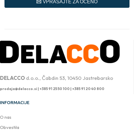
VPRAŠAJTE ZA OCENO
PROFESIONALNA DVIŽNA TEHNIKA
DELACCO
d.o.o., Čabdin 53, 10450 Jastrebarsko
prodaja@delacco.si |
+385 91 25 50 100 | +385 91 20 40 800
INFORMACIJE
O nas
Obvestila