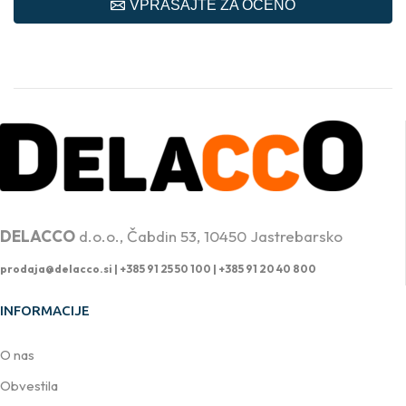
VPRAŠAJTE ZA OCENO
PROFESIONALNA DVIŽNA TEHNIKA
DELACCO
d.o.o., Čabdin 53, 10450 Jastrebarsko
prodaja@delacco.si |
+385 91 25 50 100 | +385 91 20 40 800
INFORMACIJE
O nas
Obvestila