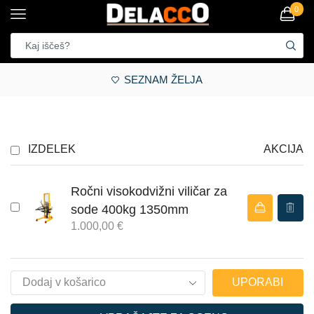
0
SEZNAM ŽELJA
IZDELEK
AKCIJA
Ročni visokodvižni viličar za
sode 400kg 1350mm
1.000,00
€
UPORABI