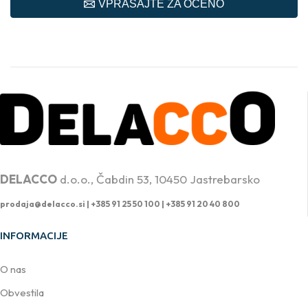
VPRAŠAJTE ZA OCENO
PROFESIONALNA DVIŽNA TEHNIKA
DELACCO
d.o.o., Čabdin 53, 10450 Jastrebarsko
prodaja@delacco.si |
+385 91 25 50 100 | +385 91 20 40 800
INFORMACIJE
O nas
Obvestila