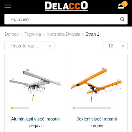
0
Domov
Trgovina
Konzolna Dvigala
Stran 1
Aluminijasti viseči mostni
Jekleni viseči mostni
žerjavi
žerjavi