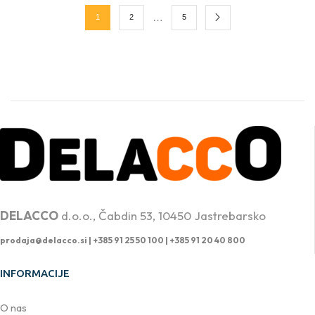
…
1
2
5
PROFESIONALNA DVIŽNA TEHNIKA
DELACCO
d.o.o., Čabdin 53, 10450 Jastrebarsko
prodaja@delacco.si |
+385 91 25 50 100 | +385 91 20 40 800
INFORMACIJE
O nas